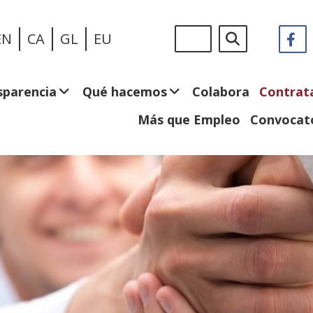
Pasar
Sigue
Buscar
EN
CA
GL
EU
F
(
al
en:
e
contenido
n
principal
v
sparencia
Qué hacemos
Colabora
Contrat
Más que Empleo
Convocato