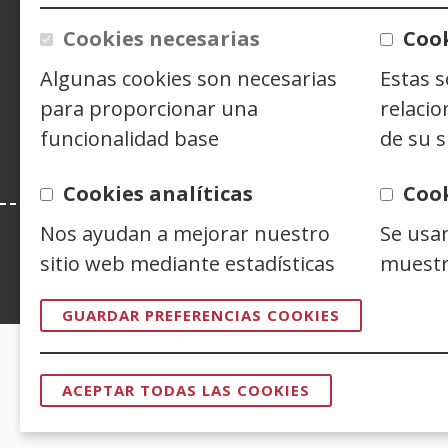
Cookies necesarias
Cook
Siguenos en:
Facebook
(Abre
Twitter
(Abre
Linke
(Abre
Algunas cookies son necesarias
Estas 
en
en
en
Y
(
para proporcionar una
relacio
nueva
nueva
nuev
e
funcionalidad base
de su s
ventana)
ventana)
venta
n
v
Cookies analíticas
Coo
Nos ayudan a mejorar nuestro
Se usa
sitio web mediante estadísticas
muestr
Esta web se ajusta a lo establecido en 
GUARDAR PREFERENCIAS COOKIES
CERTIFICADOS DE CALIDAD
ACEPTAR TODAS LAS COOKIES
REVOCAR
CONSENTI