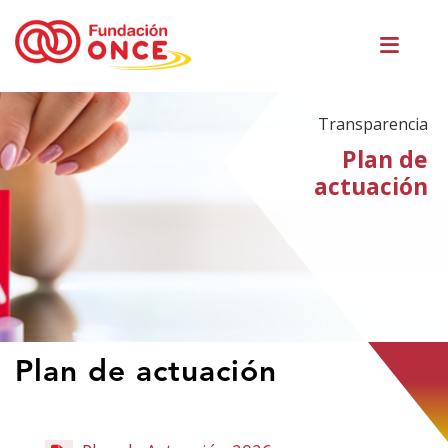
Pasar
Men
al
princ
contenido
principal
Transparencia
Plan de
actuación
Te
Plan de actuación
encuentras
en
el