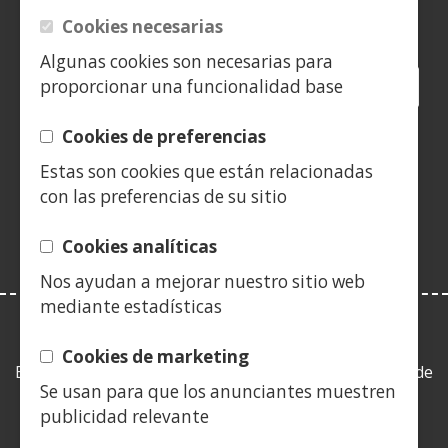
Siguenos en:
Cookies necesarias
Algunas cookies son necesarias para
Facebook
(Abre
Twitter
(Abre
LinkedIn
(Abre
Instagram
(Abre
Blog
(Abre
Telegra
(Abre
Tik
(Ab
proporcionar una funcionalidad base
en
en
en
YouTube
(Abre
en
en
en
en
nueva
nueva
nueva
en
nueva
nueva
nueva
nue
Cookies de preferencias
(Abre
ventana)
ventana)
ventana)
nueva
ventana)
ventana)
ventana)
ven
Estas son cookies que están relacionadas
en
ventana)
con las preferencias de su sitio
nueva
ventana)
Cookies analíticas
Nos ayudan a mejorar nuestro sitio web
mediante estadísticas
LEY DE TRANSPARENCIA
Cookies de marketing
Esta web se ajusta a lo establecido en la Ley 19/2013, de
Se usan para que los anunciantes muestren
9 de diciembre, de transparencia, acceso a la
publicidad relevante
información pública y buen gobierno.