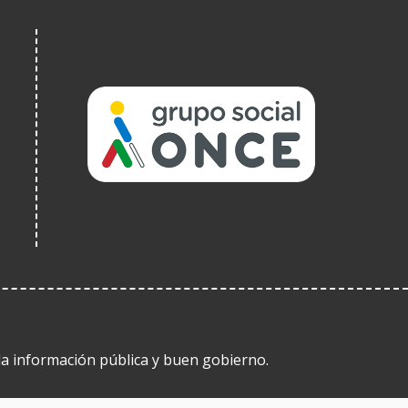
(Abre
en
nueva
ventana)
 la información pública y buen gobierno.