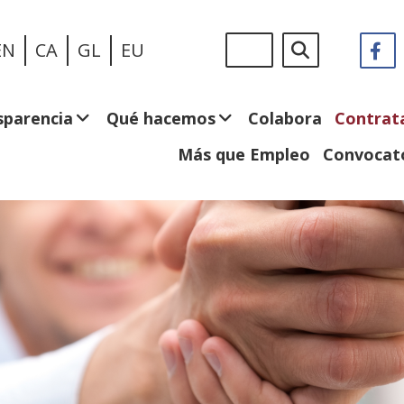
Pasar
Sigue
Buscar
EN
CA
GL
EU
F
(
al
en:
e
contenido
n
principal
v
sparencia
Qué hacemos
Colabora
Contrat
Más que Empleo
Convocato