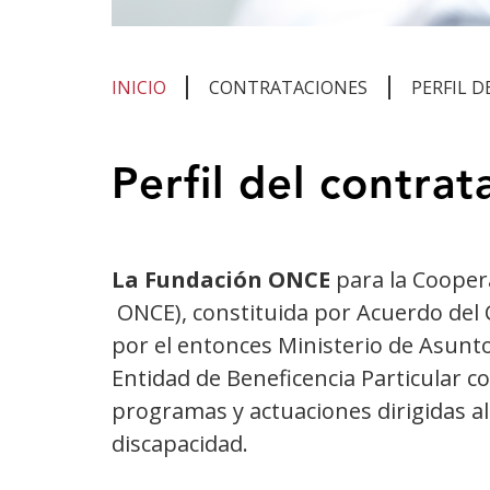
INICIO
CONTRATACIONES
PERFIL 
Te
Perfil del contrat
encuentras
en
el
La Fundación ONCE
para la Coopera
contenido
ONCE), constituida por Acuerdo del C
principal
por el entonces Ministerio de Asunto
Entidad de Beneficencia Particular con
programas y actuaciones dirigidas al
discapacidad.