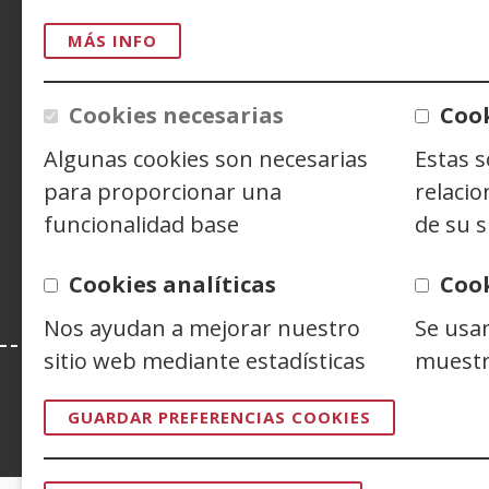
MÁS INFO
ACCESIBILIDAD
AVISO LEGAL
PRIV
CONTACTO
Cookies necesarias
Cook
Algunas cookies son necesarias
Estas 
para proporcionar una
relacio
Siguenos en:
Facebook
(Abre
Twitter
(Abre
Linke
(Abre
funcionalidad base
de su s
en
en
en
Y
(
nueva
nueva
nuev
e
Cookies analíticas
Coo
ventana)
ventana)
venta
n
v
Nos ayudan a mejorar nuestro
Se usa
sitio web mediante estadísticas
muestr
GUARDAR PREFERENCIAS COOKIES
Esta web se ajusta a lo establecido en 