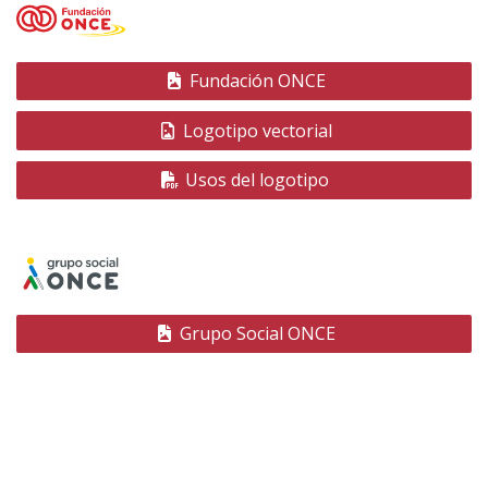
contenido
principal
Fundación ONCE
(Abre
en
Logotipo vectorial
nueva
ventana)
Usos del logotipo
(Abre
en
nueva
ventana)
Grupo Social ONCE
(Abre
en
nueva
ventana)