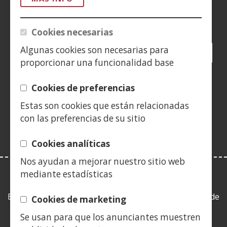
Siguenos en:
Cookies necesarias
Algunas cookies son necesarias para
Facebook
(Abre
Twitter
(Abre
LinkedIn
(Abre
Instagram
(Abre
Blog
(Abre
Telegra
(Abre
Tik
(Ab
proporcionar una funcionalidad base
en
en
en
YouTube
(Abre
en
en
en
en
nueva
nueva
nueva
en
nueva
nueva
nueva
nue
(Abre
Cookies de preferencias
ventana)
ventana)
ventana)
nueva
ventana)
ventana)
ventana)
ven
en
ventana)
Estas son cookies que están relacionadas
nueva
con las preferencias de su sitio
ventana)
Cookies analíticas
Nos ayudan a mejorar nuestro sitio web
mediante estadísticas
LEY DE TRANSPARENCIA
Esta web se ajusta a lo establecido en la Ley 19/2013, de
Cookies de marketing
9 de diciembre, de transparencia, acceso a la
Se usan para que los anunciantes muestren
información pública y buen gobierno.