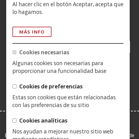
Al hacer clic en el botón Aceptar, acepta que
CONTACTO
lo hagamos.
Siguenos en:
MÁS INFO
Facebook
(Abre
Twitter
(Abre
LinkedIn
(Abre
Instagram
(Abre
Blog
(Abre
Telegra
(Abre
Tik
(Ab
Cookies necesarias
en
en
en
YouTube
(Abre
en
en
en
en
nueva
nueva
nueva
en
nueva
nueva
nueva
nue
Algunas cookies son necesarias para
(Abre
ventana)
ventana)
ventana)
nueva
ventana)
ventana)
ventana)
ven
proporcionar una funcionalidad base
en
ventana)
nueva
Cookies de preferencias
ventana)
Estas son cookies que están relacionadas
con las preferencias de su sitio
Cookies analíticas
LEY DE TRANSPARENCIA
Nos ayudan a mejorar nuestro sitio web
Esta web se ajusta a lo establecido en la Ley 19/2013, de