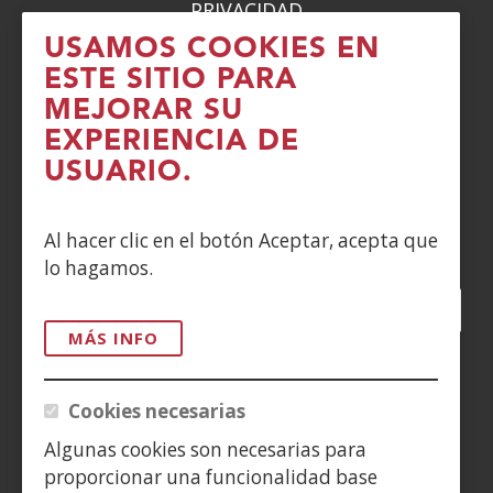
PRIVACIDAD
USAMOS COOKIES EN
POLÍTICA DE COOKIES
ESTE SITIO PARA
MEJORAR SU
DENUNCIAS
EXPERIENCIA DE
CONTACTO
USUARIO.
Siguenos en:
Al hacer clic en el botón Aceptar, acepta que
lo hagamos.
Facebook
(Abre
Twitter
(Abre
LinkedIn
(Abre
Instagram
(Abre
Blog
(Abre
Telegra
(Abre
Tik
(Ab
en
en
en
YouTube
(Abre
en
en
en
en
MÁS INFO
nueva
nueva
nueva
en
nueva
nueva
nueva
nue
(Abre
ventana)
ventana)
ventana)
nueva
ventana)
ventana)
ventana)
ven
en
Cookies necesarias
ventana)
nueva
Algunas cookies son necesarias para
ventana)
proporcionar una funcionalidad base