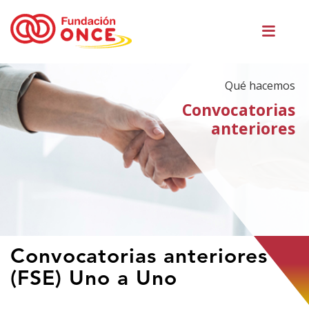
Pasar
Men
al
princ
contenido
principal
Qué hacemos
Convocatorias
anteriores
Te
Convocatorias anteriores
encuentras
(FSE) Uno a Uno
en
el