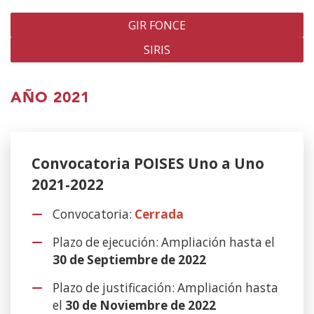
contenido
principal
GIR FONCE
(Abre
SIRIS
en
(Abre
nueva
en
ventana)
nueva
AÑO 2021
ventana)
Convocatoria POISES Uno a Uno
2021-2022
Convocatoria:
Cerrada
Plazo de ejecución: Ampliación hasta el
30 de Septiembre de 2022
Plazo de justificación: Ampliación hasta
el
30 de Noviembre de 2022