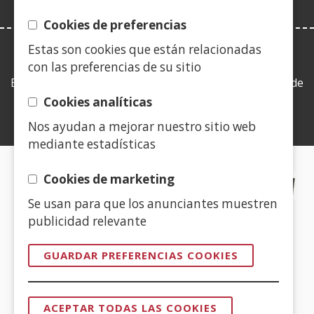
Cookies de preferencias
Estas son cookies que están relacionadas
LEY DE TRANSPARENCIA
con las preferencias de su sitio
Esta web se ajusta a lo establecido en la Ley 19/2013, de
9 de diciembre, de transparencia, acceso a la
Cookies analíticas
información pública y buen gobierno.
Nos ayudan a mejorar nuestro sitio web
mediante estadísticas
CERTIFICADOS DE CALIDAD
Cookies de marketing
Se usan para que los anunciantes muestren
(Abre
publicidad relevante
en
nueva
GUARDAR PREFERENCIAS COOKIES
ventana)
(Abre
en
ACEPTAR TODAS LAS COOKIES
nueva