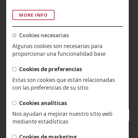
ACCESIBILIDAD
MORE INFO
AVISO LEGAL
PRIVACIDAD
Cookies necesarias
POLÍTICA DE COOKIES
Algunas cookies son necesarias para
proporcionar una funcionalidad base
DENUNCIAS
Cookies de preferencias
CONTACTO
Estas son cookies que están relacionadas
con las preferencias de su sitio
Siguenos en:
Cookies analíticas
Nos ayudan a mejorar nuestro sitio web
Facebook
(Open
Twitter
(Open
LinkedIn
(Open
Instagram
(Open
Blog
(Open
Telegra
(Open
Tik
(Op
mediante estadísticas
in
in
in
YouTube
(Open
in
in
in
in
a
a
a
in
a
a
a
a
(Open
new
new
new
a
new
new
new
new
Cookies de marketing