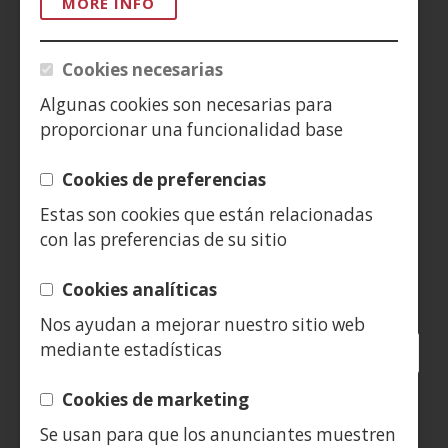
MORE INFO
AVISO LEGAL
Cookies necesarias
PRIVACIDAD
Algunas cookies son necesarias para
POLÍTICA DE COOKIES
proporcionar una funcionalidad base
DENUNCIAS
Cookies de preferencias
Estas son cookies que están relacionadas
CONTACTO
con las preferencias de su sitio
Siguenos en:
Cookies analíticas
Nos ayudan a mejorar nuestro sitio web
mediante estadísticas
Facebook
(Open
Twitter
(Open
LinkedIn
(Open
Instagram
(Open
Blog
(Open
Telegra
(Open
Tik
(Op
in
in
in
YouTube
(Open
in
in
in
in
a
a
a
in
a
a
a
a
Cookies de marketing
(Open
new
new
new
a
new
new
new
new
Se usan para que los anunciantes muestren
in