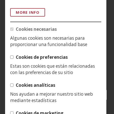
ACCESIBILIDAD
MORE INFO
AVISO LEGAL
PRIVACIDAD
Cookies necesarias
POLÍTICA DE COOKIES
Algunas cookies son necesarias para
proporcionar una funcionalidad base
DENUNCIAS
Cookies de preferencias
CONTACTO
Estas son cookies que están relacionadas
con las preferencias de su sitio
Siguenos en:
Cookies analíticas
Nos ayudan a mejorar nuestro sitio web
Facebook
(Open
Twitter
(Open
LinkedIn
(Open
Instagram
(Open
Blog
(Open
Telegra
(Open
Tik
(Op
mediante estadísticas
in
in
in
YouTube
(Open
in
in
in
in
a
a
a
in
a
a
a
a
(Open
new
new
new
a
new
new
new
new
Cookies de marketing