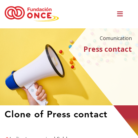
Skip
Men
to
princ
main
content
Comunication
Press contact
You
Clone of Press contact
are
in
main