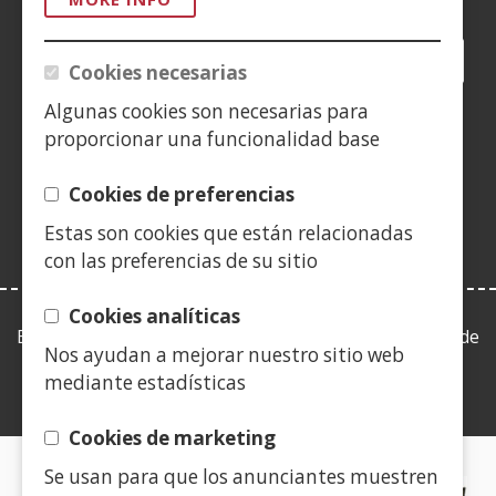
Facebook
(Open
Twitter
(Open
LinkedIn
(Open
Instagram
(Open
Blog
(Open
Telegra
(Open
Tik
(Op
Cookies necesarias
in
in
in
YouTube
(Open
in
in
in
in
Algunas cookies son necesarias para
a
a
a
in
a
a
a
a
(Open
new
new
new
a
new
new
new
new
proporcionar una funcionalidad base
in
window)
window)
window)
new
window)
window)
window)
win
a
window)
Cookies de preferencias
new
Estas son cookies que están relacionadas
window)
con las preferencias de su sitio
Cookies analíticas
Esta web se ajusta a lo establecido en la Ley 19/2013, de
Nos ayudan a mejorar nuestro sitio web
9 de diciembre, de transparencia, acceso a la
mediante estadísticas
información pública y buen gobierno.
Cookies de marketing
Se usan para que los anunciantes muestren
CERTIFICADOS DE CALIDAD