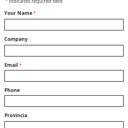
Indicates required field
content
Your Name
Contacto
Company
Email
Phone
Provincia