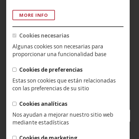
ACCESIBILIDAD
MORE INFO
AVISO LEGAL
PRIVACIDAD
Cookies necesarias
POLÍTICA DE COOKIES
Algunas cookies son necesarias para
proporcionar una funcionalidad base
DENUNCIAS
Cookies de preferencias
CONTACTO
Estas son cookies que están relacionadas
con las preferencias de su sitio
Siguenos en:
Cookies analíticas
Nos ayudan a mejorar nuestro sitio web
Facebook
(Open
Twitter
(Open
LinkedIn
(Open
Instagram
(Open
Blog
(Open
Telegra
(Open
Tik
(Op
mediante estadísticas
in
in
in
YouTube
(Open
in
in
in
in
a
a
a
in
a
a
a
a
(Open
new
new
new
a
new
new
new
new
Cookies de marketing