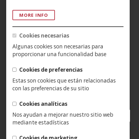
ACCESIBILIDAD
MORE INFO
AVISO LEGAL
PRIVACIDAD
Cookies necesarias
POLÍTICA DE COOKIES
Algunas cookies son necesarias para
proporcionar una funcionalidad base
DENUNCIAS
Cookies de preferencias
CONTACTO
Estas son cookies que están relacionadas
con las preferencias de su sitio
Siguenos en:
Cookies analíticas
Nos ayudan a mejorar nuestro sitio web
Facebook
(Open
Twitter
(Open
LinkedIn
(Open
Instagram
(Open
Blog
(Open
Telegra
(Open
Tik
(Op
mediante estadísticas
in
in
in
YouTube
(Open
in
in
in
in
a
a
a
in
a
a
a
a
(Open
new
new
new
a
new
new
new
new
Cookies de marketing