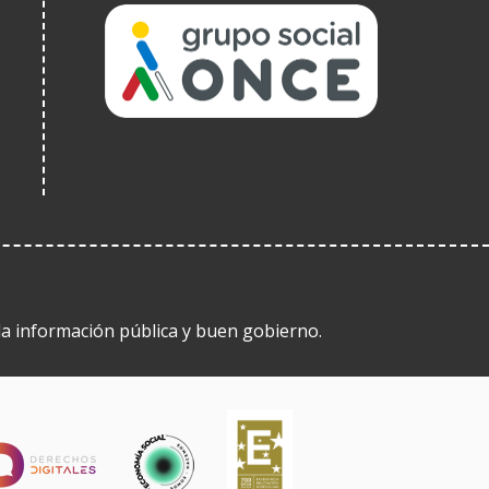
(Abre
en
nueva
ventana)
 la información pública y buen gobierno.