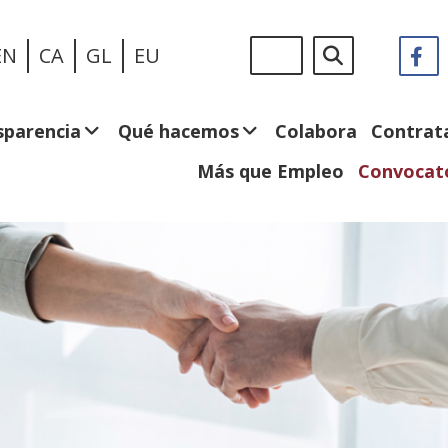
Pasar
Sigue
Buscar
EN
CA
GL
EU
F
(
al
en:
e
contenido
n
principal
v
sparencia
Qué hacemos
Colabora
Contrat
Más que Empleo
Convocato