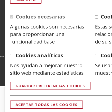
CONTACTO
Cookies necesarias
Cook
Siguenos en:
Facebook
(Abre
Twitter
(Abre
Linke
(Abre
Algunas cookies son necesarias
Estas 
en
en
en
Y
(
para proporcionar una
relacio
nueva
nueva
nuev
e
funcionalidad base
de su s
ventana)
ventana)
venta
n
v
Cookies analíticas
Coo
Nos ayudan a mejorar nuestro
Se usa
sitio web mediante estadísticas
muestr
Esta web se ajusta a lo establecido en 
GUARDAR PREFERENCIAS COOKIES
CERTIFICADOS DE CALIDAD
ACEPTAR TODAS LAS COOKIES
REVOCAR
CONSENTI