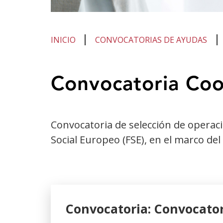
INICIO
CONVOCATORIAS DE AYUDAS
Te
Convocatoria Coo
encuentras
en
el
Convocatoria de selección de operac
contenido
Social Europeo (FSE), en el marco del
principal
Convocatoria: Convocator