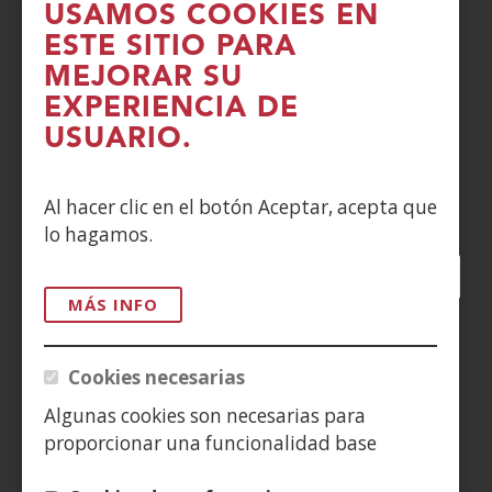
USAMOS COOKIES EN
POLÍTICA DE COOKIES
ESTE SITIO PARA
MEJORAR SU
DENUNCIAS
EXPERIENCIA DE
CONTACTO
USUARIO.
Siguenos en:
Al hacer clic en el botón Aceptar, acepta que
lo hagamos.
Facebook
(Abre
Twitter
(Abre
LinkedIn
(Abre
Instagram
(Abre
Blog
(Abre
Telegra
(Abre
Tik
(Ab
en
en
en
YouTube
(Abre
en
en
en
en
MÁS INFO
nueva
nueva
nueva
en
nueva
nueva
nueva
nue
(Abre
ventana)
ventana)
ventana)
nueva
ventana)
ventana)
ventana)
ven
en
Cookies necesarias
ventana)
nueva
Algunas cookies son necesarias para
ventana)
proporcionar una funcionalidad base