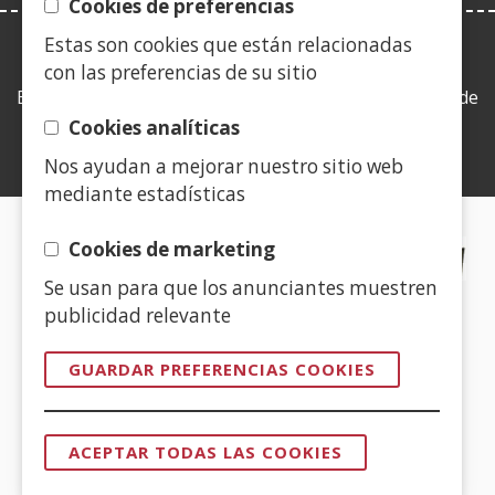
Cookies de preferencias
Estas son cookies que están relacionadas
LEY DE TRANSPARENCIA
con las preferencias de su sitio
Esta web se ajusta a lo establecido en la Ley 19/2013, de
9 de diciembre, de transparencia, acceso a la
Cookies analíticas
información pública y buen gobierno.
Nos ayudan a mejorar nuestro sitio web
mediante estadísticas
CERTIFICADOS DE CALIDAD
Cookies de marketing
Se usan para que los anunciantes muestren
(Abre
publicidad relevante
en
nueva
GUARDAR PREFERENCIAS COOKIES
ventana)
(Abre
en
ACEPTAR TODAS LAS COOKIES
nueva
REVOCAR
CONSENTI
ventana)