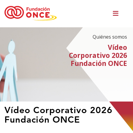
Pasar
Men
al
princ
contenido
principal
Quiénes somos
Vídeo
Corporativo 2026
Fundación ONCE
Te
Vídeo Corporativo 2026
encuentras
Fundación ONCE
en
el