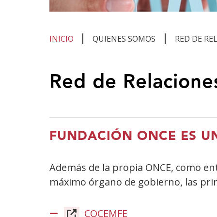
INICIO
QUIENES SOMOS
RED DE RE
Te
Red de Relacione
encuentras
en
el
contenido
FUNDACIÓN ONCE ES U
principal
Además de la propia ONCE, como ent
máximo órgano de gobierno, las prin
COCEMFE
(Abre