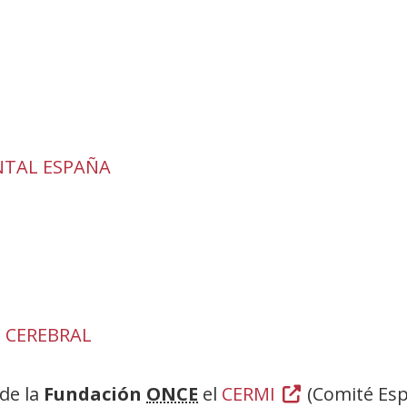
NTAL ESPAÑA
(Abre
en
nueva
ventana)
 CEREBRAL
(Abre
en
nueva
de la
Fundación
ONCE
el
CERMI
(Abre
(Comité Esp