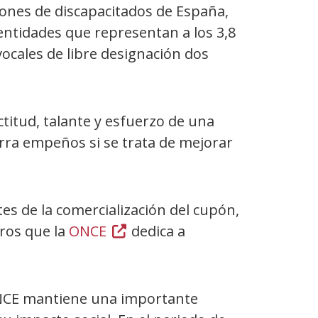
iones de discapacitados de España,
entidades que representan a los 3,8
ocales de libre designación dos
titud, talante y esfuerzo de una
orra empeños si se trata de mejorar
es de la comercialización del cupón,
uros que la
ONCE
(Abre
dedica a
en
nueva
ventana)
 ONCE mantiene una importante