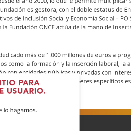
esde el año 2000, lo que le permite multiplicar 
undación es gestora, con el doble estatus de E
vos de Inclusión Social y Economía Social – POIS
 la Fundación ONCE actúa de la mano de Inserta
dedicado más de 1.000 millones de euros a prog
 como la formación y la inserción laboral, la a
ión con entidades públicas y privadas con intere
e las obligaciones y los deberes específicos es
ITIO PARA
E USUARIO.
ue lo hagamos.