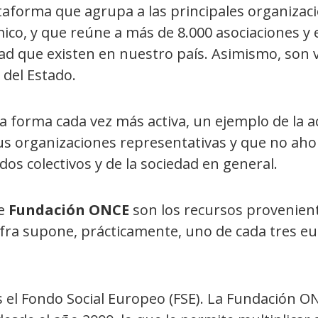
ventana)
taforma que agrupa a las principales organizac
en
ico, y que reúne a más de 8.000 asociaciones y 
nueva
ad que existen en nuestro país. Asimismo, son v
ventana)
 del Estado.
 forma cada vez más activa, un ejemplo de la ac
 sus organizaciones representativas y que no ah
os colectivos y de la sociedad en general.
de
Fundación ONCE
son los recursos provenient
ifra supone, prácticamente, uno de cada tres e
s el Fondo Social Europeo (FSE). La Fundación