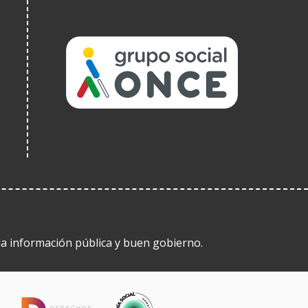
(Abre
en
nueva
ventana)
 la información pública y buen gobierno.