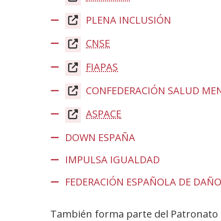
en
PLENA INCLUSIÓN
(Abre
nueva
en
ventana)
CNSE
(Abre
nueva
en
ventana)
FIAPAS
(Abre
nueva
en
ventana)
CONFEDERACIÓN SALUD ME
nueva
ventana)
ASPACE
(Abre
en
DOWN ESPAÑA
(Abre
nueva
en
ventana)
IMPULSA IGUALDAD
(Abre
nueva
en
FEDERACIÓN ESPAÑOLA DE DAÑO
ventana)
nueva
ventana)
También forma parte del Patronato 