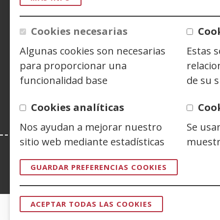
ACCESIBILIDAD
AVISO LEGAL
PRIV
CONTACTO
Cookies necesarias
Cook
Algunas cookies son necesarias
Estas 
para proporcionar una
relacio
Siguenos en:
Facebook
(Abre
Twitter
(Abre
Linke
(Abre
funcionalidad base
de su s
en
en
en
Y
(
nueva
nueva
nuev
e
Cookies analíticas
Coo
ventana)
ventana)
venta
n
v
Nos ayudan a mejorar nuestro
Se usa
sitio web mediante estadísticas
muestr
GUARDAR PREFERENCIAS COOKIES
Esta web se ajusta a lo establecido en 
ACEPTAR TODAS LAS COOKIES
REVOCAR
CONSENTI
CERTIFICADOS DE CALIDAD