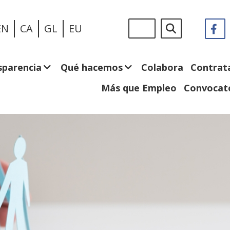
Pasar
Sigue
Buscar
EN
CA
GL
EU
F
(
al
en:
e
contenido
n
principal
v
sparencia
Qué hacemos
Colabora
Contrat
Más que Empleo
Convocato