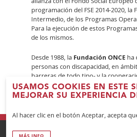
alianza con el Fondo Social Europeo d
programación del FSE 2014-2020, la F
Intermedio, de los Programas Operati
Para la ejecución de estos Programas
de los mismos.
Desde 1988, la
Fundación ONCE
ha 
personas con discapacidad, en ámbitos
barreras de todo tipo- y la cooperac
poderes públicos en el cumplimiento d
USAMOS COOKIES EN ESTE S
leyes.
MEJORAR SU EXPERIENCIA D
Al hacer clic en el botón Aceptar, acepta q
MÁS INFO