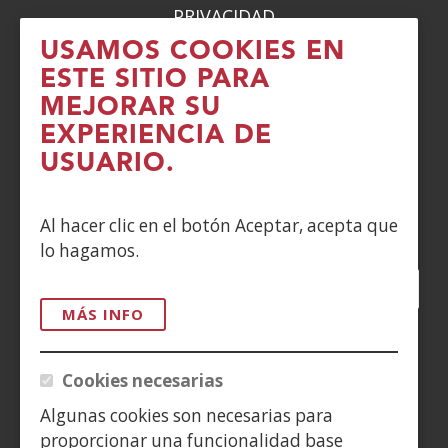
PRIVACIDAD
USAMOS COOKIES EN
POLÍTICA DE COOKIES
ESTE SITIO PARA
MEJORAR SU
DENUNCIAS
EXPERIENCIA DE
CONTACTO
USUARIO.
Siguenos en:
Al hacer clic en el botón Aceptar, acepta que
lo hagamos.
Facebook
(Abre
Twitter
(Abre
LinkedIn
(Abre
Instagram
(Abre
Blog
(Abre
Telegra
(Abre
Tik
(Ab
en
en
en
YouTube
(Abre
en
en
en
en
MÁS INFO
nueva
nueva
nueva
en
nueva
nueva
nueva
nue
(Abre
ventana)
ventana)
ventana)
nueva
ventana)
ventana)
ventana)
ven
en
Cookies necesarias
ventana)
nueva
Algunas cookies son necesarias para
ventana)
proporcionar una funcionalidad base