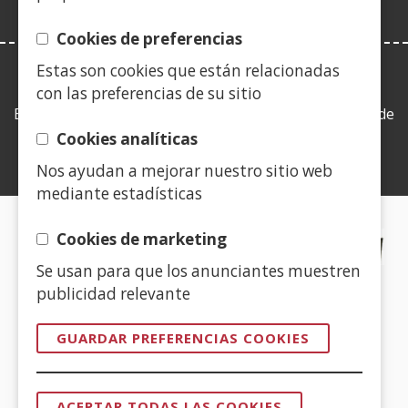
Cookies de preferencias
Estas son cookies que están relacionadas
LEY DE TRANSPARENCIA
con las preferencias de su sitio
Esta web se ajusta a lo establecido en la Ley 19/2013, de
9 de diciembre, de transparencia, acceso a la
Cookies analíticas
información pública y buen gobierno.
Nos ayudan a mejorar nuestro sitio web
mediante estadísticas
CERTIFICADOS DE CALIDAD
Cookies de marketing
Se usan para que los anunciantes muestren
(Abre
publicidad relevante
en
nueva
GUARDAR PREFERENCIAS COOKIES
ventana)
(Abre
en
ACEPTAR TODAS LAS COOKIES