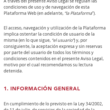
A través del presente Aviso Legal se regulan las
contenido
condiciones de uso y de navegación de esta
principal
Plataforma Web (en adelante,
“la Plataforma
”).
El acceso, navegación y utilización de la Plataforma
implica ostentar la condición de usuario de la
misma (en lo que sigue,
“el usuario”
) y, por
consiguiente, la aceptación expresa y sin reservas
por parte del usuario de todos los términos y
condiciones contenidos en el presente Aviso Legal,
motivo por el cual recomendamos su lectura
detenida.
1. INFORMACIÓN GENERAL
En cumplimiento de lo previsto en la Ley 34/2002,
de 11 de julio, de servicios de la sociedad de la