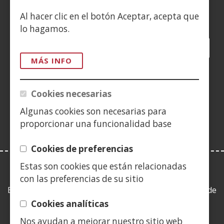
Siguenos en:
Al hacer clic en el botón Aceptar, acepta que
lo hagamos.
Facebook
(Abre
Twitter
(Abre
LinkedIn
(Abre
Instagram
(Abre
Blog
(Abre
Telegra
(Abre
Tik
(Ab
en
en
en
YouTube
(Abre
en
en
en
en
MÁS INFO
nueva
nueva
nueva
en
nueva
nueva
nueva
nue
(Abre
ventana)
ventana)
ventana)
nueva
ventana)
ventana)
ventana)
ven
en
Cookies necesarias
ventana)
nueva
Algunas cookies son necesarias para
ventana)
proporcionar una funcionalidad base
Cookies de preferencias
Estas son cookies que están relacionadas
LEY DE TRANSPARENCIA
con las preferencias de su sitio
Esta web se ajusta a lo establecido en la Ley 19/2013, de
9 de diciembre, de transparencia, acceso a la
Cookies analíticas
información pública y buen gobierno.
Nos ayudan a mejorar nuestro sitio web