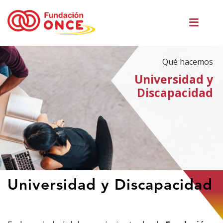
Pasar
Men
al
princ
contenido
principal
Qué hacemos
Universidad y
Discapacidad
Te
Universidad y Discapacidad
encuentras
en
el