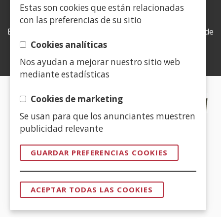
Estas son cookies que están relacionadas
LEY DE TRANSPARENCIA
con las preferencias de su sitio
Esta web se ajusta a lo establecido en la Ley 19/2013, de
9 de diciembre, de transparencia, acceso a la
Cookies analíticas
información pública y buen gobierno.
Nos ayudan a mejorar nuestro sitio web
mediante estadísticas
CERTIFICADOS DE CALIDAD
Cookies de marketing
Se usan para que los anunciantes muestren
(Abre
publicidad relevante
en
nueva
GUARDAR PREFERENCIAS COOKIES
ventana)
(Abre
en
ACEPTAR TODAS LAS COOKIES
nueva
REVOCAR
CONSENTI
ventana)