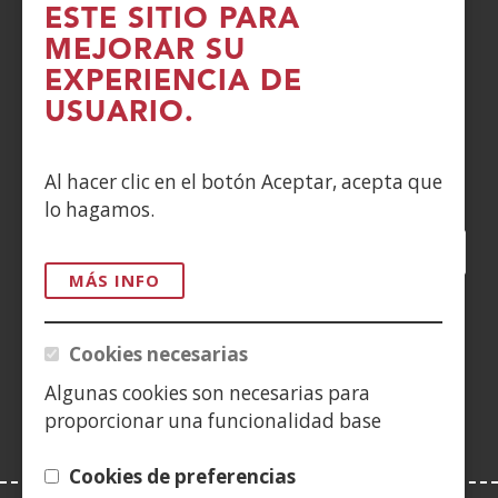
POLÍTICA DE COOKIES
ESTE SITIO PARA
MEJORAR SU
DENUNCIAS
EXPERIENCIA DE
USUARIO.
CONTACTO
Siguenos en:
Al hacer clic en el botón Aceptar, acepta que
lo hagamos.
Facebook
(Abre
Twitter
(Abre
LinkedIn
(Abre
Instagram
(Abre
Blog
(Abre
Telegra
(Abre
Tik
(Ab
en
en
en
YouTube
(Abre
en
en
en
en
MÁS INFO
nueva
nueva
nueva
en
nueva
nueva
nueva
nue
(Abre
ventana)
ventana)
ventana)
nueva
ventana)
ventana)
ventana)
ven
en
Cookies necesarias
ventana)
nueva
Algunas cookies son necesarias para
ventana)
proporcionar una funcionalidad base
Cookies de preferencias