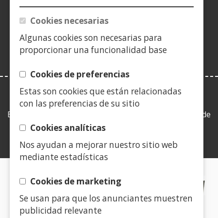
(Abre
ventana)
ventana)
ventana)
nueva
ventana)
ventana)
ventana)
ven
en
Cookies necesarias
ventana)
nueva
Algunas cookies son necesarias para
ventana)
proporcionar una funcionalidad base
Cookies de preferencias
Estas son cookies que están relacionadas
LEY DE TRANSPARENCIA
con las preferencias de su sitio
Esta web se ajusta a lo establecido en la Ley 19/2013, de
9 de diciembre, de transparencia, acceso a la
Cookies analíticas
información pública y buen gobierno.
Nos ayudan a mejorar nuestro sitio web
mediante estadísticas
CERTIFICADOS DE CALIDAD
Cookies de marketing
Se usan para que los anunciantes muestren
(Abre
publicidad relevante