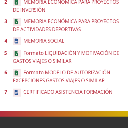
2
MEMORIA ECONÓMICA PARA PROYECTOS
nueva
DE INVERSIÓN
(Abre
ventana)
en
3
MEMORIA ECONÓMICA PARA PROYECTOS
nueva
DE ACTIVIDADES DEPORTIVAS
(Abre
ventana)
en
4
MEMORIA SOCIAL
(Abre
nueva
en
ventana)
5
Formato LIQUIDACIÓN Y MOTIVACIÓN DE
nueva
GASTOS VIAJES O SIMILAR
(Abre
ventana)
en
6
Formato MODELO DE AUTORIZACIÓN
nueva
EXCEPCIONES GASTOS VIAJES O SIMILAR
(Abre
ventana)
en
7
CERTIFICADO ASISTENCIA FORMACIÓN
(Abre
nueva
en
ventana)
nueva
venta