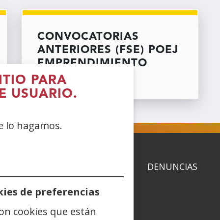
CONVOCATORIAS
ANTERIORES (FSE) POEJ
EMPRENDIMIENTO
ITIO PARA
E USUARIO.
ue lo hagamos.
ACIDAD
POLÍTICA DE COOKIES
DENUNCIAS
ies de preferencias
son cookies que están