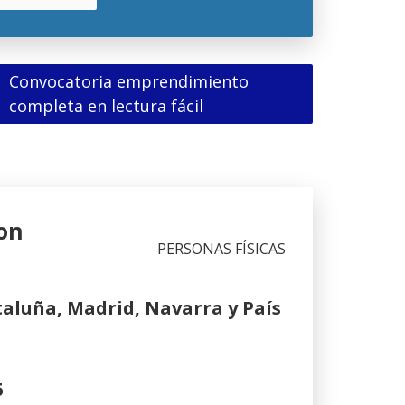
Convocatoria emprendimiento
(Abre
completa en lectura fácil
en
nueva
ventana)
on
PERSONAS FÍSICAS
taluña, Madrid, Navarra y País
6