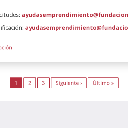
citudes:
ayudasemprendimiento@fundacion
ificación:
ayudasemprendimiento@fundacio
ción
1
2
3
Siguiente
Siguiente ›
Última
Último »
página
página