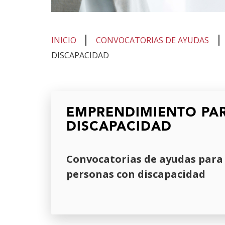
INICIO
CONVOCATORIAS DE AYUDAS
DISCAPACIDAD
Te
encuentras
EMPRENDIMIENTO PA
en
DISCAPACIDAD
el
contenido
Convocatorias de ayudas para
principal
personas con discapacidad