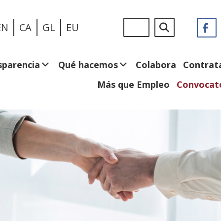
Pasar
Sigue
Buscar
EN
CA
GL
EU
F
(
al
en:
e
contenido
n
principal
v
sparencia
Qué hacemos
Colabora
Contrat
Más que Empleo
Convocato