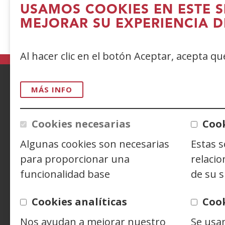
USAMOS COOKIES EN ESTE S
WEB DE ILUNION
(Abre
MEJORAR SU EXPERIENCIA D
en
nueva
Al hacer clic en el botón Aceptar, acepta q
ventana)
MÁS INFO
ACCESIBILIDAD
AVISO LEGAL
PRIV
CONTACTO
Cookies necesarias
Cook
Algunas cookies son necesarias
Estas 
para proporcionar una
relacio
Siguenos en:
Facebook
(Abre
Twitter
(Abre
Linke
(Abre
funcionalidad base
de su s
en
en
en
Y
(
nueva
nueva
nuev
e
Cookies analíticas
Coo
ventana)
ventana)
venta
n
v
Nos ayudan a mejorar nuestro
Se usa