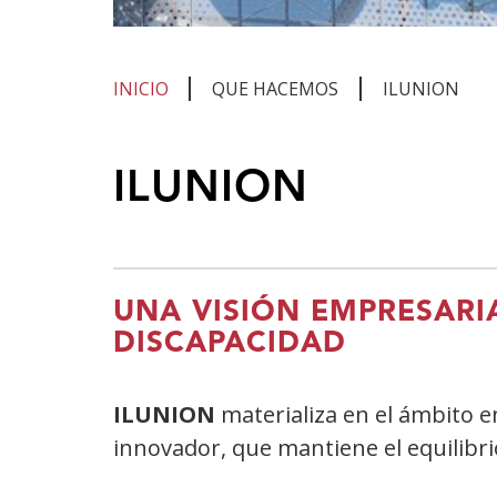
INICIO
QUE HACEMOS
ILUNION
Te
ILUNION
encuentras
en
el
contenido
UNA VISIÓN EMPRESARI
principal
DISCAPACIDAD
ILUNION
materializa en el ámbito e
innovador, que mantiene el equilibri