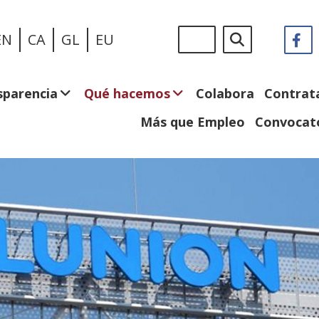
Pasar
Sigue
Buscar
EN
CA
GL
EU
F
(
al
en:
e
contenido
n
principal
v
sparencia
Qué hacemos
Colabora
Contrat
Más que Empleo
Convocato