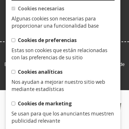
(Abre
ventana)
ventana)
ventana)
nueva
ventana)
ventana)
ventana)
ven
en
Cookies necesarias
ventana)
nueva
Algunas cookies son necesarias para
ventana)
proporcionar una funcionalidad base
Cookies de preferencias
Estas son cookies que están relacionadas
LEY DE TRANSPARENCIA
con las preferencias de su sitio
Esta web se ajusta a lo establecido en la Ley 19/2013, de
9 de diciembre, de transparencia, acceso a la
Cookies analíticas
información pública y buen gobierno.
Nos ayudan a mejorar nuestro sitio web
mediante estadísticas
CERTIFICADOS DE CALIDAD
Cookies de marketing
Se usan para que los anunciantes muestren
(Abre
publicidad relevante
en