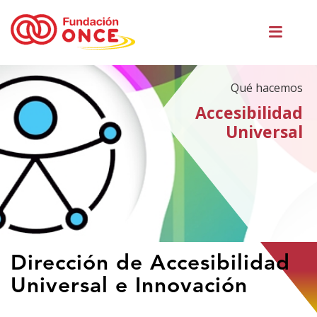
Pasar
Men
al
princ
contenido
principal
Qué hacemos
Accesibilidad
Universal
Te
Dirección de Accesibilidad
encuentras
Universal e Innovación
en
el