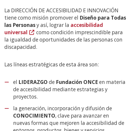
contenido
principal
La DIRECCIÓN DE ACCESIBILIDAD E INNOVACIÓN
tiene como misión promover el
Diseño para Todas
las Personas
y así, lograr la
accesibilidad
universal
(Abre
como condición imprescindible para
la igualdad de oportunidades de las personas con
en
discapacidad.
nueva
ventana)
Las líneas estratégicas de esta área son:
el
LIDERAZGO
de
Fundación ONCE
en materia
de accesibilidad mediante estrategias y
proyectos.
la generación, incorporación y difusión de
CONOCIMIENTO
, clave para avanzar en
nuevas formas que mejoren la accesibilidad de
entornos, productos, bienes y servicios.