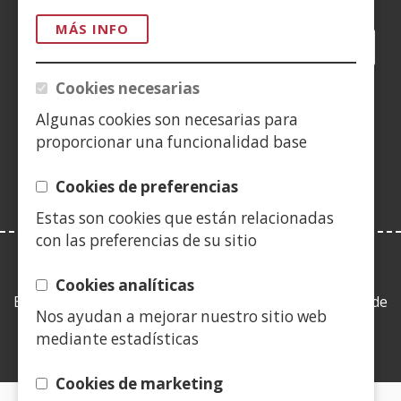
MÁS INFO
Facebook
(Abre
Twitter
(Abre
LinkedIn
(Abre
Instagram
(Abre
Blog
(Abre
Telegra
(Abre
Tik
(Ab
en
en
en
YouTube
(Abre
en
en
en
en
Cookies necesarias
nueva
nueva
nueva
en
nueva
nueva
nueva
nue
(Abre
ventana)
ventana)
ventana)
nueva
ventana)
ventana)
ventana)
ven
Algunas cookies son necesarias para
en
ventana)
proporcionar una funcionalidad base
nueva
ventana)
Cookies de preferencias
Estas son cookies que están relacionadas
con las preferencias de su sitio
LEY DE TRANSPARENCIA
Cookies analíticas
Esta web se ajusta a lo establecido en la Ley 19/2013, de
Nos ayudan a mejorar nuestro sitio web
9 de diciembre, de transparencia, acceso a la
mediante estadísticas
información pública y buen gobierno.
Cookies de marketing