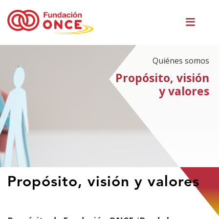
Pasar
Men
al
princ
contenido
principal
Quiénes somos
Propósito, visión
y valores
Te
Propósito, visión y valores
encuentras
en
el