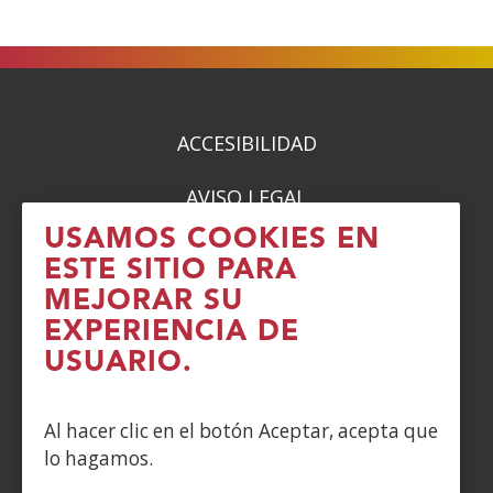
ACCESIBILIDAD
AVISO LEGAL
USAMOS COOKIES EN
PRIVACIDAD
ESTE SITIO PARA
MEJORAR SU
POLÍTICA DE COOKIES
EXPERIENCIA DE
DENUNCIAS
USUARIO.
CONTACTO
Al hacer clic en el botón Aceptar, acepta que
lo hagamos.
Siguenos en: