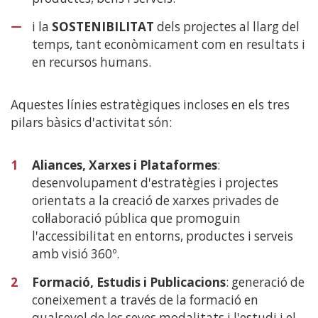
i la
SOSTENIBILITAT
dels projectes al llarg del
temps, tant econòmicament com en resultats i
en recursos humans.
Aquestes línies estratègiques incloses en els tres
pilars bàsics d'activitat són:
1
Aliances, Xarxes i Plataformes
:
desenvolupament d'estratègies i projectes
orientats a la creació de xarxes privades de
col·laboració pública que promoguin
l'accessibilitat en entorns, productes i serveis
amb visió 360º.
2
Formació, Estudis i Publicacions
: generació de
coneixement a través de la formació en
qualsevol de les seves modalitats i l'estudi i el