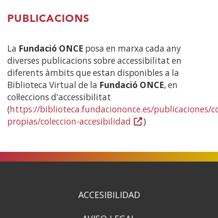
PUBLICACIONS
La
Fundació ONCE
posa en marxa cada any
diverses publicacions sobre accessibilitat en
diferents àmbits que estan disponibles a la
Biblioteca Virtual de la
Fundació ONCE
, en
col·leccions d'accessibilitat
(
https://biblioteca.fundaciononce.es/publicaciones/c
propias/coleccion-accesibilidad
(Obre
)
en
una
finestra
nova)
ACCESIBILIDAD