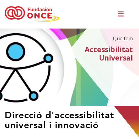
Vés
Men
al
princ
contingut
Què fem
Accessibilitat
Universal
Ets
Direcció d'accessibilitat
al
universal i innovació
contingut
principal