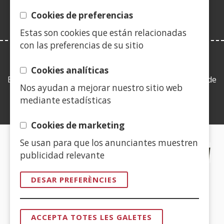
finestra
Cookies de preferencias
nova)
Estas son cookies que están relacionadas
con las preferencias de su sitio
LEY DE TRANSPARENCIA
Cookies analíticas
Esta web se ajusta a lo establecido en la Ley 19/2013, de
Nos ayudan a mejorar nuestro sitio web
9 de diciembre, de transparencia, acceso a la
mediante estadísticas
información pública y buen gobierno.
Cookies de marketing
Se usan para que los anunciantes muestren
CERTIFICADOS DE CALIDAD
publicidad relevante
(Obre
DESAR PREFERÈNCIES
en
una
(Obre
finestra
ACCEPTA TOTES LES GALETES
en
RETIRAR