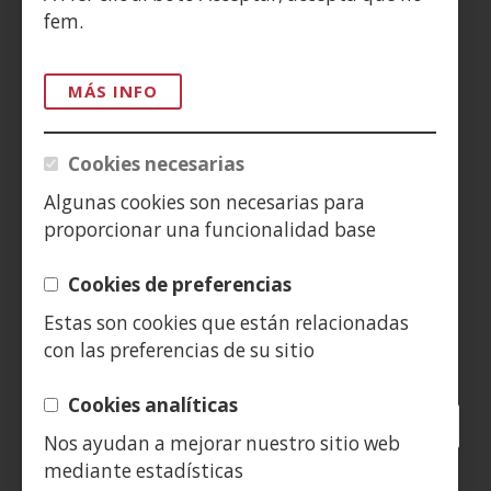
ACCESIBILIDAD
fem.
AVISO LEGAL
MÁS INFO
PRIVACIDAD
Cookies necesarias
POLÍTICA DE COOKIES
Algunas cookies son necesarias para
proporcionar una funcionalidad base
DENUNCIAS
Cookies de preferencias
CONTACTO
Estas son cookies que están relacionadas
con las preferencias de su sitio
Siguenos en:
Cookies analíticas
Facebook
(Obre
Twitter
(Obre
LinkedIn
(Obre
Instagram
(Obre
Blog
(Obre
Telegra
(Obre
Tik
(Ob
Nos ayudan a mejorar nuestro sitio web
en
en
en
YouTube
(Obre
en
en
en
en
mediante estadísticas
una
una
una
en
una
una
una
una