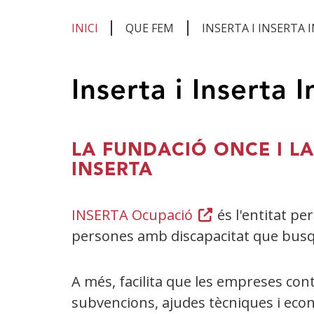
INICI
QUE FEM
INSERTA I INSERTA
Ets
Inserta i Inserta 
al
contingut
principal
LA FUNDACIÓ ONCE I LA
INSERTA
INSERTA Ocupació
(Obre
és l'entitat per
persones amb discapacitat que busque
en
una
finestra
A més, facilita que les empreses cont
nova)
subvencions, ajudes tècniques i econ