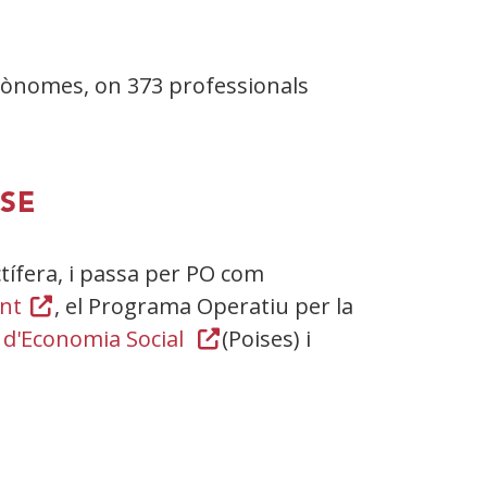
tònomes, on 373 professionals
FSE
ctífera, i passa per PO com
nt
(Obre
, el Programa Operatiu per la
i d'Economia Social
en
(Obre
(Poises) i
una
en
finestra
una
nova)
finestra
nova)