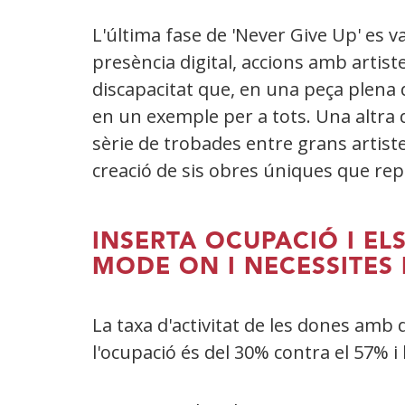
en
una
L'última fase de 'Never Give Up' es 
finestra
presència digital, accions amb artis
nova)
discapacitat que, en una peça plena d
en un exemple per a tots. Una altra d
sèrie de trobades entre grans artiste
creació de sis obres úniques que re
INSERTA OCUPACIÓ I EL
MODE ON I NECESSITES
La taxa d'activitat de les dones amb 
l'ocupació és del 30% contra el 57% i