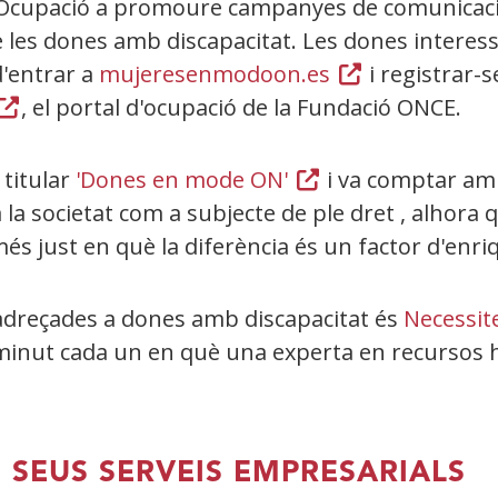
a Ocupació a promoure campanyes de comunicació
e les dones amb discapacitat. Les dones interes
d'entrar a
mujeresenmodoon.es
(Obre
i registrar
Obre
, el portal d'ocupació de la Fundació ONCE.
en
en
una
una
finestra
 titular
'Dones en mode ON'
(Obre
i va comptar amb
inestra
nova)
a la societat com a subjecte de ple dret , alhora 
en
ova)
és just en què la diferència és un factor d'enr
una
finestra
nova)
a adreçades a dones amb discapacitat és
Necessit
n minut cada un en què una experta en recursos 
S SEUS SERVEIS EMPRESARIALS