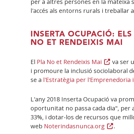
per a altres persones en la mateixa 
l'accés als entorns rurals i treballar
INSERTA OCUPACIÓ: EL
NO ET RENDEIXIS MAI
El
Pla No et Rendeixis Mai
(Obre
va ser u
i promoure la inclusió sociolaboral d
en
se a
l'Estratègia per l'Emprenedoria i
una
finestra
nova)
L'any 2018 Inserta Ocupació va prom
oportunitat no passa cada dia", per a
33%, i dotar-los de recursos que millor
web
Noterindasnunca.org
(Obre
.