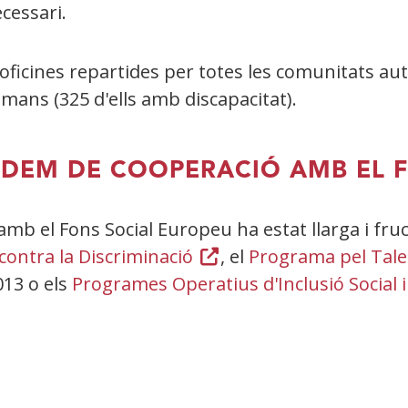
necessari.
ficines repartides per totes les comunitats au
umans (325 d'ells amb discapacitat).
NDEM DE COOPERACIÓ AMB EL 
amb el Fons Social Europeu ha estat llarga i fru
contra la Discriminació
(Obre
, el
Programa pel Tale
013 o els
Programes Operatius d'Inclusió Social 
en
una
finestra
nova)