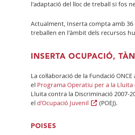
l'adaptació del lloc de treball si fos 
Actualment, Inserta compta amb 36 o
treballen en l'àmbit dels recursos h
INSERTA OCUPACIÓ, TÀ
La col·laboració de la Fundació ONCE 
el
Programa Operatiu per a la Lluita 
Lluita contra la Discriminació 2007-2
el
d'Ocupació Juvenil
(Obre
(POEJ).
en
una
POISES
finestra