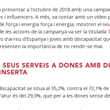
va presentar a l'octubre de 2018 amb una campan
tes i influencers. A més, va contar amb un vídeo
e força i energia força i energia, mostren el seu
e les accions de la campanya va ser la titulada
T
s d'arreu d'Espanya i joves amb discapacitat que
presenten la importància de no rendir-se mai.
S SEUS SERVEIS A DONES AMB D
 INSERTA
discapacitat se situa al 35,2%, contra el 72,1% de
 l'atur és del 29,3%, que per a les dones sense d