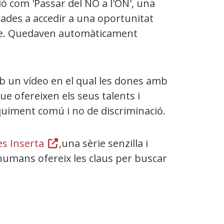
 com 'Passar del NO a l'ON', una
sades a accedir a una oportunitat
-se. Quedaven automàticament
 un vídeo en el qual les dones amb
que ofereixen els seus talents i
iquiment comú i no de discriminació.
es Inserta
(Obre
,una sèrie senzilla i
humans ofereix les claus per buscar
en
una
finestra
nova)