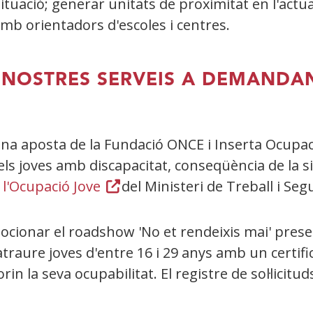
situació; generar unitats de proximitat en l'act
 amb orientadors d'escoles i centres.
S NOSTRES SERVEIS A DEMANDA
na aposta de la Fundació ONCE i Inserta Ocupaci
els joves amb discapacitat, conseqüència de la s
 l'Ocupació Jove
(Obre
del Ministeri de Treball i Seg
en
una
ocionar el roadshow 'No et rendeixis mai' pres
finestra
traure joves d'entre 16 i 29 anys amb un certific
nova)
in la seva ocupabilitat. El registre de sol·licitud