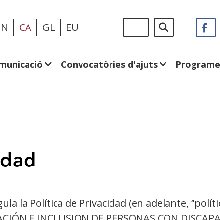
Vés
Sigue
Cerca
EN
CA
GL
EU
F
(
al
en:
e
contingut
u
fi
municació
Convocatòries d'ajuts
Programe
n
idad
ula la Política de Privacidad (en adelante, “polít
IÓN E INCLUSION DE PERSONAS CON DISCAPACI