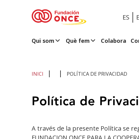
ES
Qui som
Què fem
Colabora
Co
INICI
POLÍTICA DE PRIVACIDAD
Ets
Política de Privac
al
contingut
principal
A través de la presente Política se reg
FUNDACION ONCE PARA LA COOPERAC