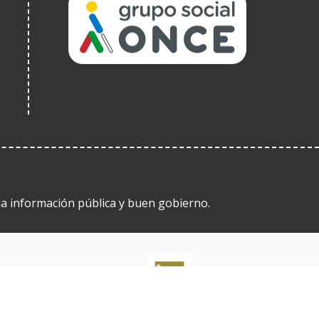
(Obre
en
una
finestra
nova)
 la información pública y buen gobierno.