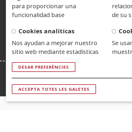
para proporcionar una
relacio
funcionalidad base
de su s
Siguenos en:
Facebook
(Obre
Twitter
(Obre
Linke
(Obre
en
en
en
Y
(
Cookies analíticas
Coo
una
una
una
e
Nos ayudan a mejorar nuestro
Se usa
finestra
finestra
finest
u
sitio web mediante estadísticas
muestr
nova)
nova)
nova)
f
n
DESAR PREFERÈNCIES
Esta web se ajusta a lo establecido en 
ACCEPTA TOTES LES GALETES
RETIRAR
EL
CONSENTI
CERTIFICADOS DE CALIDAD