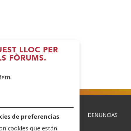
UEST LLOC PER
LS FÒRUMS.
 fem.
ACIDAD
POLÍTICA DE COOKIES
DENUNCIAS
ies de preferencias
son cookies que están