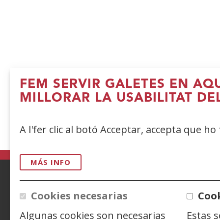
FEM SERVIR GALETES EN AQ
MILLORAR LA USABILITAT DE
A l'fer clic al botó Acceptar, accepta que ho
MÁS INFO
ACCESIBILIDAD
AVISO LEGAL
PRIV
Cookies necesarias
Cook
Algunas cookies son necesarias
Estas 
CONTACTO