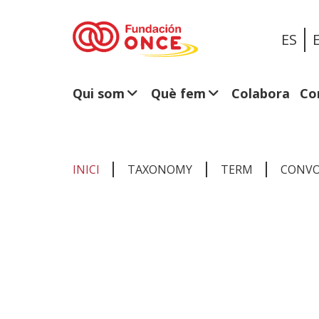
ES
Qui som
Què fem
Colabora
Co
INICI
TAXONOMY
TERM
CONVO
Ets
al
contingut
principal