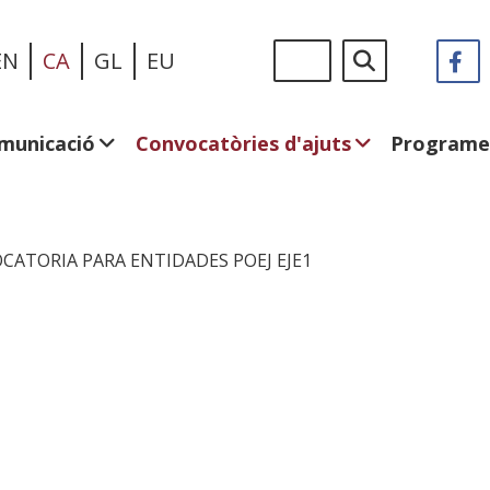
Vés
Sigue
Cerca
EN
CA
GL
EU
F
(
al
en:
e
contingut
u
fi
municació
Convocatòries d'ajuts
Programe
n
CATORIA PARA ENTIDADES POEJ EJE1