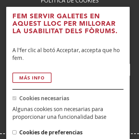
POLÍTICA DE COOKIES
DENUNCIAS
FEM SERVIR GALETES EN
AQUEST LLOC PER MILLORAR
CONTACTO
LA USABILITAT DELS FÒRUMS.
Siguenos en:
A l'fer clic al botó Acceptar, accepta que ho
fem.
Facebook
(Obre
Twitter
(Obre
LinkedIn
(Obre
Instagram
(Obre
Blog
(Obre
Telegra
(Obre
Tik
(Ob
en
en
en
YouTube
(Obre
en
en
en
en
MÁS INFO
una
una
una
en
una
una
una
una
(Obre
finestra
finestra
finestra
una
finestra
finestra
finestra
fine
en
Cookies necesarias
nova)
nova)
nova)
finestra
nova)
nova)
nova)
nov
una
nova)
Algunas cookies son necesarias para
finestra
proporcionar una funcionalidad base
nova)
Cookies de preferencias