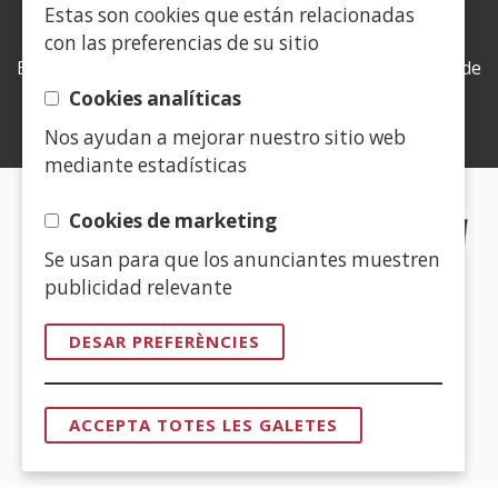
Estas son cookies que están relacionadas
LEY DE TRANSPARENCIA
con las preferencias de su sitio
Esta web se ajusta a lo establecido en la Ley 19/2013, de
9 de diciembre, de transparencia, acceso a la
Cookies analíticas
información pública y buen gobierno.
Nos ayudan a mejorar nuestro sitio web
mediante estadísticas
CERTIFICADOS DE CALIDAD
Cookies de marketing
Se usan para que los anunciantes muestren
(Obre
publicidad relevante
en
una
DESAR PREFERÈNCIES
finestra
(Obre
nova)
en
ACCEPTA TOTES LES GALETES
una
RETIRAR
EL
finestra
CONSENTI
nova)