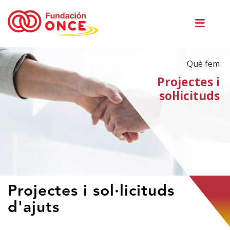
Vés
Men
al
princ
contingut
Què fem
Projectes i
sol·licituds
Ets
Projectes i sol·licituds
al
d'ajuts
contingut
principal