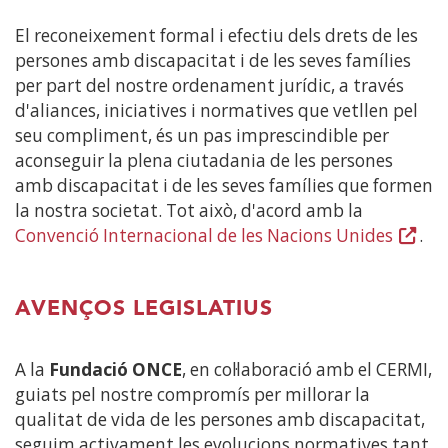
El reconeixement formal i efectiu dels drets de les
persones amb discapacitat i de les seves famílies
per part del nostre ordenament jurídic, a través
d'aliances, iniciatives i normatives que vetllen pel
seu compliment, és un pas imprescindible per
aconseguir la plena ciutadania de les persones
amb discapacitat i de les seves famílies que formen
la nostra societat. Tot això, d'acord amb la
Convenció Internacional de les Nacions Unides
(Obre
.
en
una
AVENÇOS LEGISLATIUS
finest
nova)
A la
Fundació ONCE
, en col·laboració amb el CERMI,
guiats pel nostre compromís per millorar la
qualitat de vida de les persones amb discapacitat,
seguim activament les evolucions normatives tant