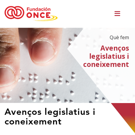
Vés
Men
al
princ
contingut
Què fem
Avenços
legislatius i
coneixement
Ets
Avenços legislatius i
al
coneixement
contingut
principal