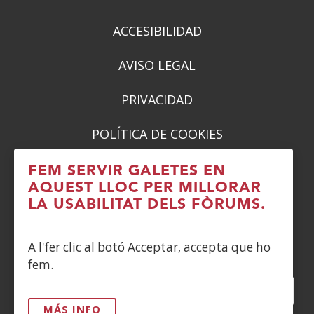
ACCESIBILIDAD
AVISO LEGAL
PRIVACIDAD
POLÍTICA DE COOKIES
DENUNCIAS
FEM SERVIR GALETES EN
AQUEST LLOC PER MILLORAR
CONTACTO
LA USABILITAT DELS FÒRUMS.
Siguenos en:
A l'fer clic al botó Acceptar, accepta que ho
fem.
Facebook
(Obre
Twitter
(Obre
LinkedIn
(Obre
Instagram
(Obre
Blog
(Obre
Telegra
(Obre
Tik
(Ob
en
en
en
YouTube
(Obre
en
en
en
en
MÁS INFO