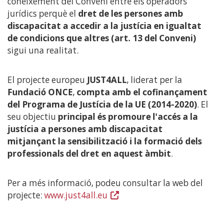
coneixement del Conveni entre els operadors
jurídics perquè el
dret de les persones amb
discapacitat a accedir a la justícia en igualtat
de condicions que altres (art. 13 del Conveni)
sigui una realitat.
El projecte europeu
JUST4ALL
, liderat per la
Fundació ONCE
,
compta amb el cofinançament
del Programa de Justícia de la UE (2014-2020)
. El
seu objectiu
principal és promoure l'accés a la
justícia a persones amb discapacitat
mitjançant la sensibilització i la formació dels
professionals del dret en aquest àmbit
.
Per a més informació, podeu consultar la web del
projecte:
www.just4all.eu
(Obre
en
una