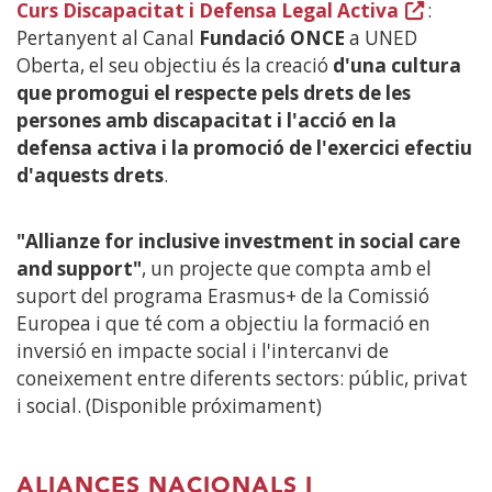
Curs Discapacitat i Defensa Legal Activa
(Obre
:
finestra
Pertanyent al Canal
Fundació ONCE
a UNED
en
nova)
Oberta, el seu objectiu és la creació
d'una cultura
una
que promogui el respecte pels drets de les
finestra
persones amb discapacitat i l'acció en la
nova)
defensa activa i la promoció de l'exercici efectiu
d'aquests drets
.
"Allianze for inclusive investment in social care
and support"
, un projecte que compta amb el
suport del programa Erasmus+ de la Comissió
Europea i que té com a objectiu la formació en
inversió en impacte social i l'intercanvi de
coneixement entre diferents sectors: públic, privat
i social. (Disponible próximament)
ALIANCES NACIONALS I