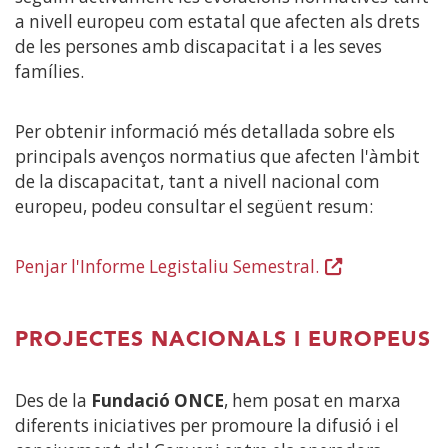
a nivell europeu com estatal que afecten als drets
de les persones amb discapacitat i a les seves
famílies.
Per obtenir informació més detallada sobre els
principals avenços normatius que afecten l'àmbit
de la discapacitat, tant a nivell nacional com
europeu, podeu consultar el següent resum:
Penjar l'Informe Legistaliu Semestral.
(Obre
en
una
PROJECTES NACIONALS I EUROPEUS
finestra
nova)
Des de la
Fundació ONCE
, hem posat en marxa
diferents iniciatives per promoure la difusió i el