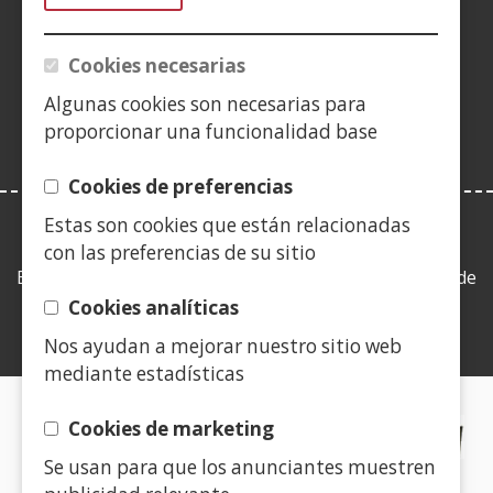
una
una
una
en
una
una
una
una
(Obre
finestra
finestra
finestra
una
finestra
finestra
finestra
fine
en
Cookies necesarias
nova)
nova)
nova)
finestra
nova)
nova)
nova)
nov
una
nova)
Algunas cookies son necesarias para
finestra
proporcionar una funcionalidad base
nova)
Cookies de preferencias
Estas son cookies que están relacionadas
LEY DE TRANSPARENCIA
con las preferencias de su sitio
Esta web se ajusta a lo establecido en la Ley 19/2013, de
9 de diciembre, de transparencia, acceso a la
Cookies analíticas
información pública y buen gobierno.
Nos ayudan a mejorar nuestro sitio web
mediante estadísticas
CERTIFICADOS DE CALIDAD
Cookies de marketing
Se usan para que los anunciantes muestren
(Obre