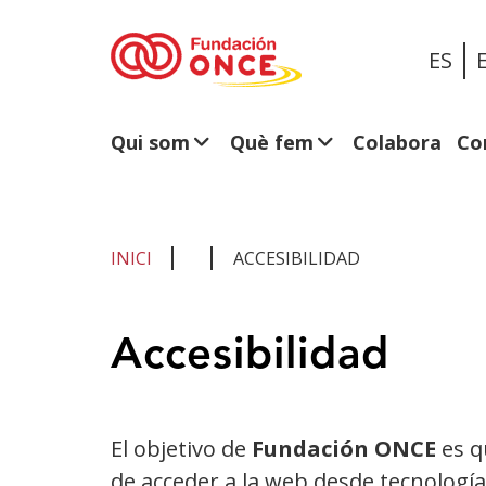
ES
Qui som
Què fem
Colabora
Co
INICI
ACCESIBILIDAD
Ets
Accesibilidad
al
contingut
principal
El objetivo de
Fundación ONCE
es q
de acceder a la web desde tecnologí