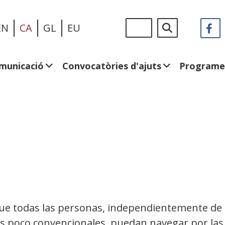
Vés
Sigue
Cerca
EN
CA
GL
EU
F
(
al
en:
e
contingut
u
fi
municació
Convocatòries d'ajuts
Programe
n
ue todas las personas, independientemente de t
as poco convencionales, puedan navegar por las 