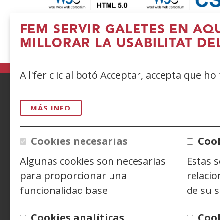
FEM SERVIR GALETES EN AQ
MILLORAR LA USABILITAT DE
A l'fer clic al botó Acceptar, accepta que ho
ACCESIBILIDAD
AVISO LEGAL
PRIV
MÁS INFO
CONTACTO
Cookies necesarias
Cook
Algunas cookies son necesarias
Estas 
Siguenos en:
Facebook
(Obre
Twitter
(Obre
Linke
(Obre
para proporcionar una
relacio
en
en
en
Y
(
funcionalidad base
de su s
una
una
una
e
finestra
finestra
finest
u
Cookies analíticas
Coo