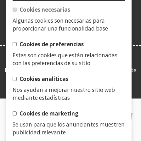
(Obre
finestra
finestra
finestra
una
finestra
finestra
finestra
fine
en
Cookies necesarias
nova)
nova)
nova)
finestra
nova)
nova)
nova)
nov
una
nova)
Algunas cookies son necesarias para
finestra
proporcionar una funcionalidad base
nova)
Cookies de preferencias
Estas son cookies que están relacionadas
LEY DE TRANSPARENCIA
con las preferencias de su sitio
Esta web se ajusta a lo establecido en la Ley 19/2013, de
9 de diciembre, de transparencia, acceso a la
Cookies analíticas
información pública y buen gobierno.
Nos ayudan a mejorar nuestro sitio web
mediante estadísticas
CERTIFICADOS DE CALIDAD
Cookies de marketing
Se usan para que los anunciantes muestren
(Obre
publicidad relevante
en