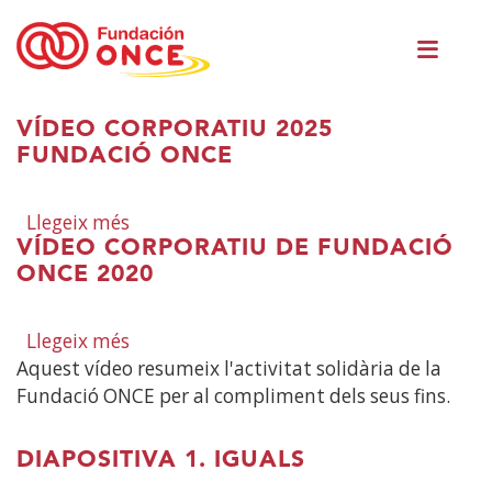
Vés
Men
al
princ
contingut
Ets
VÍDEO CORPORATIU 2025
al
FUNDACIÓ ONCE
contingut
principal
Llegeix més
sobre
VÍDEO CORPORATIU DE FUNDACIÓ
Vídeo
ONCE 2020
Corporatiu
2025
Fundació
Llegeix més
sobre
ONCE
Aquest vídeo resumeix l'activitat solidària de la
Vídeo
Fundació ONCE per al compliment dels seus fins.
corporatiu
de
Fundació
DIAPOSITIVA 1. IGUALS
ONCE