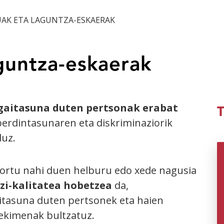
UAK ETA LAGUNTZA-ESKAERAK
guntza-eskaerak
gaitasuna duten pertsonak erabat
berdintasunaren eta diskriminaziorik
duz.
lortu nahi duen helburu edo xede nagusia
zi-kalitatea hobetzea
da,
itasuna duten pertsonek eta haien
-ekimenak bultzatuz.