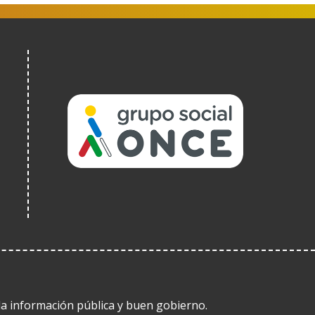
(Ireki
leiho
berrian)
 la información pública y buen gobierno.