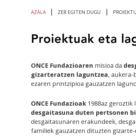
AZALA
ZER EGITEN DUGU
PROIEKT
Eduki
Proiektuak eta la
nagusian
zaude
ONCE Fundazioaren
misioa da
des
gizarteratzen laguntzea
, aukera-
ezaren printzipioa gauzatzen lagun
ONCE Fundazioak
1988az geroztik 
desgaitasuna duten pertsonen bi
desgaitasunaren erakundeek, desga
familiek gauzatzen dituzten gizarte