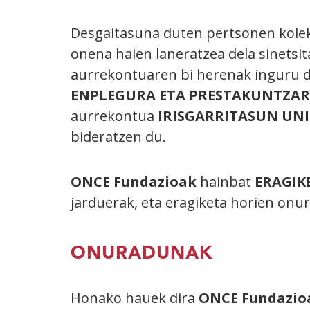
Desgaitasuna duten pertsonen kolek
onena haien laneratzea dela sinetsit
aurrekontuaren bi herenak inguru 
ENPLEGURA ETA PRESTAKUNTZA
aurrekontua
IRISGARRITASUN UN
bideratzen du.
ONCE Fundazioak
hainbat
ERAGIK
jarduerak, eta eragiketa horien onur
ONURADUNAK
Honako hauek dira
ONCE Fundazio