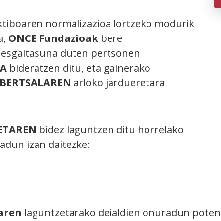
tiboaren normalizazioa lortzeko modurik
a,
ONCE Fundazioak
bere
desgaitasuna duten pertsonen
RA
bideratzen ditu, eta gainerako
IBERTSALAREN
arloko jardueretara
ETAREN
bidez laguntzen ditu horrelako
adun izan daitezke:
aren
laguntzetarako deialdien onuradun potent