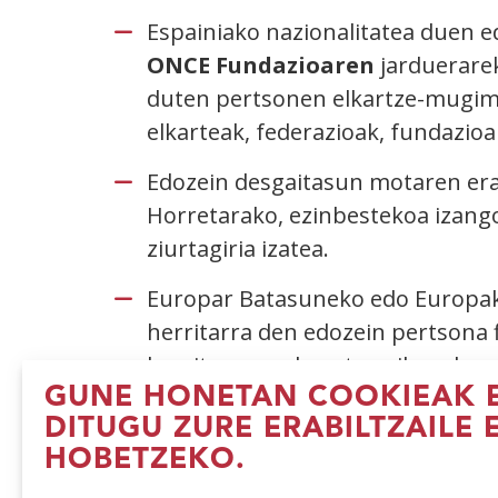
Espainiako nazionalitatea duen e
ONCE Fundazioaren
jarduerarek
duten pertsonen elkartze-mugim
elkarteak, federazioak, fundazio
Edozein desgaitasun motaren era
Horretarako, ezinbestekoa izang
ziurtagiria izatea.
Europar Batasuneko edo Europak
herritarra den edozein pertsona f
herritarra ez den atzerriko edoz
lurraldeko edozein herritan erro
GUNE HONETAN COOKIEAK E
DITUGU ZURE ERABILTZAILE 
Administrazio Publiko eskudunak
HOBETZEKO.