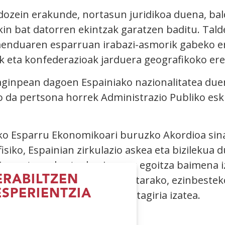
dozein erakunde, nortasun juridikoa duena, bal
in bat datorren ekintzak garatzen baditu. Tald
enduaren esparruan irabazi-asmorik gabeko er
ak eta konfederazioak jarduera geografikoko er
ginpean dagoen Espainiako nazionalitatea duen
o da pertsona horrek Administrazio Publiko e
o Esparru Ekonomikoari buruzko Akordioa sina
isiko, Espainian zirkulazio askea eta bizileku
ein pertsonak, eta derrigorrez egoitza baimena 
ldatuta egon behar du. Horretarako, ezinbeste
RABILTZEN
ESPERIENTZIA
 emandako desgaitasun-ziurtagiria izatea.