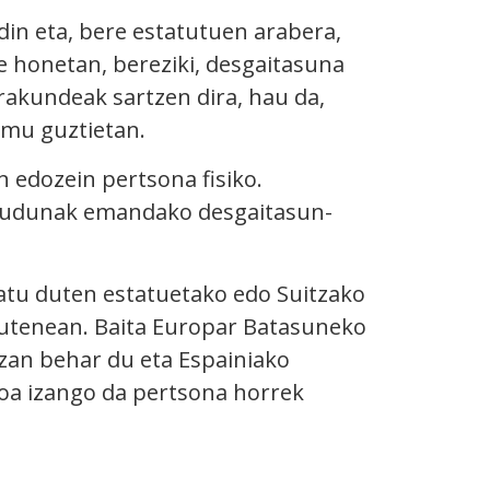
din eta, bere estatutuen arabera,
e honetan, bereziki, desgaitasuna
akundeak sartzen dira, hau da,
emu guztietan.
 edozein pertsona fisiko.
skudunak emandako desgaitasun-
tu duten estatuetako edo Suitzako
a dutenean. Baita Europar Batasuneko
izan behar du eta Espainiako
koa izango da pertsona horrek