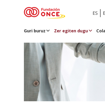
ES
Guri buruz
Zer egiten dugu
Col