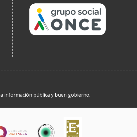
(Ireki
leiho
berrian)
 la información pública y buen gobierno.