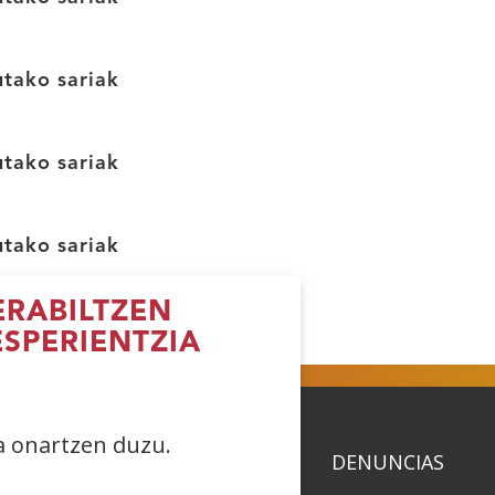
tako sariak
tako sariak
tako sariak
RABILTZEN
ESPERIENTZIA
ea onartzen duzu.
ACIDAD
POLÍTICA DE COOKIES
DENUNCIAS