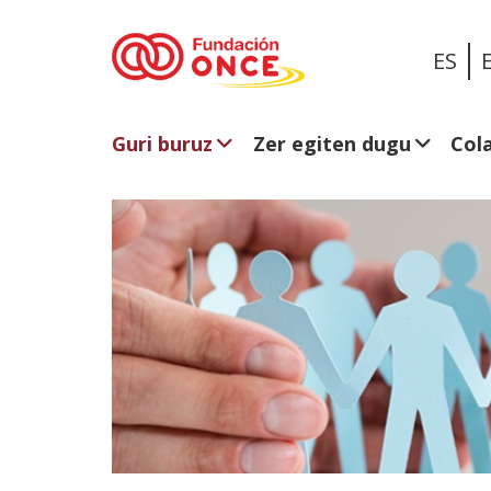
ES
Guri buruz
Zer egiten dugu
Col