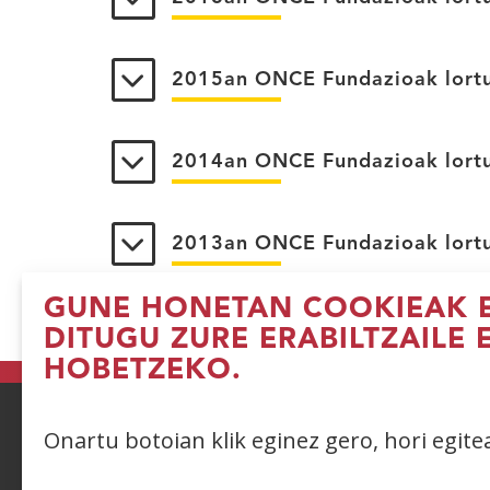
2015an ONCE Fundazioak lortu
2014an ONCE Fundazioak lortu
2013an ONCE Fundazioak lortu
GUNE HONETAN COOKIEAK E
DITUGU ZURE ERABILTZAILE 
HOBETZEKO.
Onartu botoian klik eginez gero, hori egit
ACCESIBILIDAD
AVISO LEGAL
PRIV