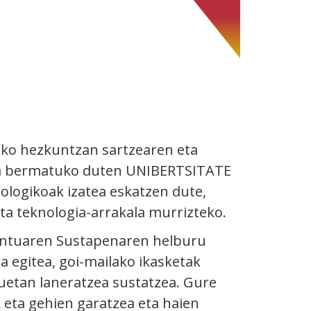
ko hezkuntzan sartzearen eta
una bermatuko duten UNIBERTSITATE
logikoak izatea eskatzen dute,
ta teknologia-arrakala murrizteko.
entuaren Sustapenaren helburu
 egitea, goi-mailako ikasketak
uetan laneratzea sustatzea. Gure
eta gehien garatzea eta haien