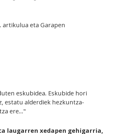
 artikulua eta Garapen
 duten eskubidea. Eskubide hori
, estatu alderdiek hezkuntza-
za ere..."
ta laugarren xedapen gehigarria,