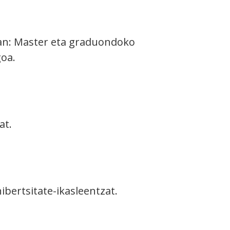
tan: Master eta graduondoko
goa.
at.
bertsitate-ikasleentzat.