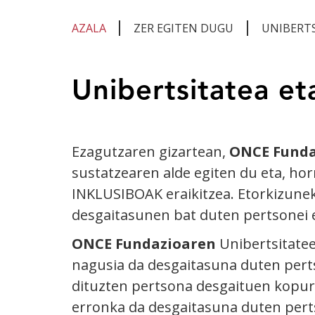
AZALA
ZER EGITEN DUGU
UNIBERTS
Eduki
Unibertsitatea et
nagusian
zaude
Ezagutzaren gizartean,
ONCE Funda
sustatzearen alde egiten du eta, h
INKLUSIBOAK eraikitzea. Etorkizune
desgaitasunen bat duten pertsonei e
ONCE Fundazioaren
Unibertsitate
nagusia da desgaitasuna duten perts
dituzten pertsona desgaituen kopuru
erronka da desgaitasuna duten pert