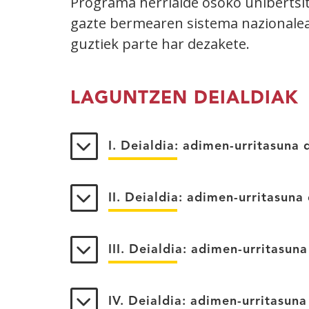
Programa herrialde osoko unibertsita
gazte bermearen sistema nazionalea
guztiek parte har dezakete.
LAGUNTZEN DEIALDIAK
I. Deialdia: adimen-urritasun
II. Deialdia: adimen-urritasun
III. Deialdia: adimen-urritasu
IV. Deialdia: adimen-urritasu