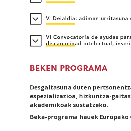
V. Deialdia: adimen-urritasun
VI Convocatoria de ayudas para
discapacidad intelectual, ins
BEKEN PROGRAMA
Desgaitasuna duten pertsonentz
espezializazioa, hizkuntza-gaita
akademikoak sustatzeko.
Beka-programa hauek Europako Gi