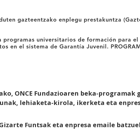
a duten gazteentzako enplegu prestakuntza (Gaz
 programas universitarios de formación para el
critos en el sistema de Garantía Juvenil. PROG
ako, ONCE Fundazioaren beka-programak g
sunak, lehiaketa-kirola, ikerketa eta enpr
zarte Funtsak eta enpresa emaile batzuek