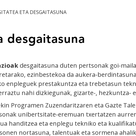
ITATEA ETA DESGAITASUNA
a desgaitasuna
zioak
desgaitasuna duten pertsonak goi-maila
orretarako, ezinbestekoa da aukera-berdintas
ko enpleguek prestakuntza eta trebetasun tekno
rraztu nahi dizkiegunak, gizarte-, hezkuntza- e
ekin Programen Zuzendaritzaren eta Gazte Tal
onak unibertsitate-eremuan txertatzen aurrera
a handitzea eta enplegu tekniko eta kualifikat
sonen nortasuna, talentuak eta sormena ahalik 