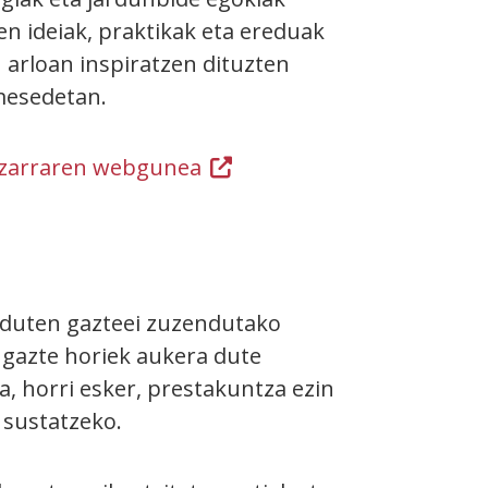
en ideiak, praktikak eta ereduak
 arloan inspiratzen dituzten
 mesedetan.
ltzarraren webgunea
(Ireki
leiho
berrian)
 duten gazteei zuzendutako
 gazte horiek aukera dute
a, horri esker, prestakuntza ezin
 sustatzeko.