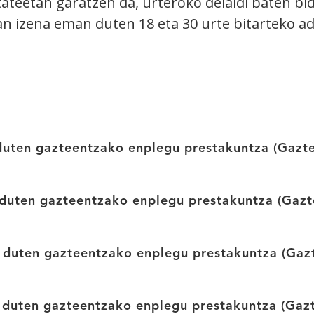
teetan garatzen da, urteroko deialdi baten bide
n izena eman duten 18 eta 30 urte bitarteko a
a duten gazteentzako enplegu prestakuntza (Gazt
a duten gazteentzako enplegu prestakuntza (Gaz
na duten gazteentzako enplegu prestakuntza (Ga
na duten gazteentzako enplegu prestakuntza (Gaz