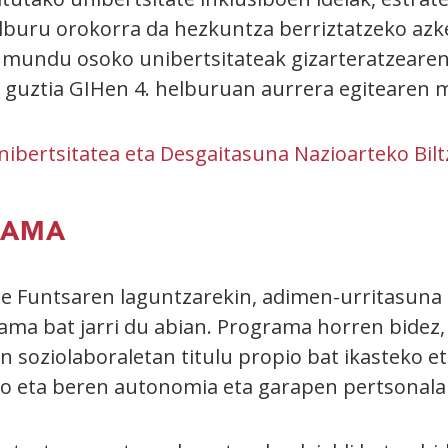
elburu orokorra da hezkuntza berriztatzeko azk
a mundu osoko unibertsitateak gizarteratzearen
ri guztia GIHen 4. helburuan aurrera egitearen
nibertsitatea eta Desgaitasuna Nazioarteko Bi
RAMA
te Funtsaren laguntzarekin, adimen-urritasuna
ma bat jarri du abian. Programa horren bidez,
n soziolaboraletan titulu propio bat ikasteko et
ko eta beren autonomia eta garapen pertsonala