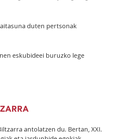
gaitasuna duten pertsonak
onen eskubideei buruzko lege
TZARRA
ltzarra antolatzen du. Bertan, XXI.
giak eta jardunbide egokiak