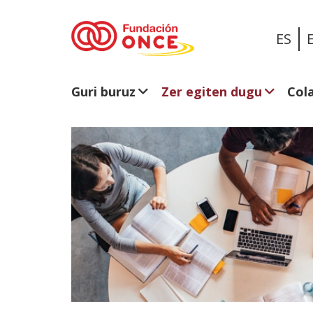
ES
Guri buruz
Zer egiten dugu
Col