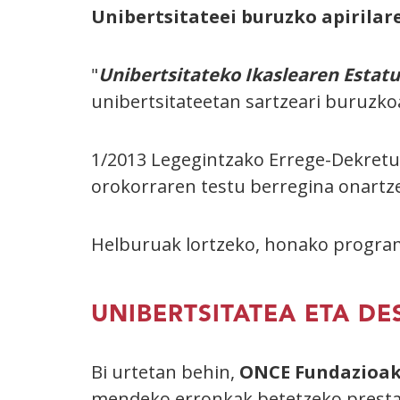
Unibertsitateei buruzko apirilar
"
Unibertsitateko Ikaslearen Estat
unibertsitateetan sartzeari buruzko
1/2013 Legegintzako Errege-Dekretu
orokorraren testu berregina onartz
Helburuak lortzeko, honako program
UNIBERTSITATEA ETA D
Bi urtetan behin,
ONCE Fundazioa
mendeko erronkak betetzeko prestatu