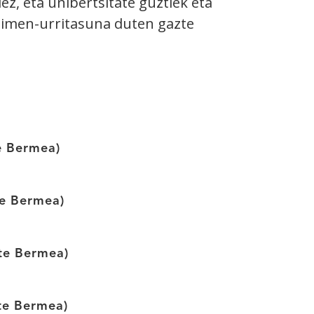
z, eta unibertsitate guztiek eta
dimen-urritasuna duten gazte
e Bermea)
te Bermea)
zte Bermea)
te Bermea)