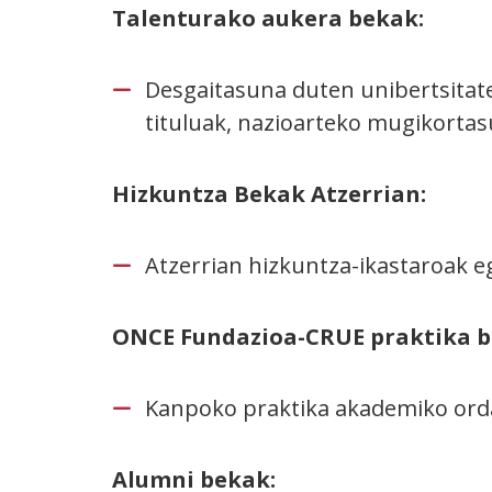
Talenturako aukera bekak:
Desgaitasuna duten unibertsitat
tituluak, nazioarteko mugikortasu
Hizkuntza Bekak Atzerrian:
Atzerrian hizkuntza-ikastaroak eg
ONCE Fundazioa-CRUE praktika b
Kanpoko praktika akademiko ordai
Alumni bekak: