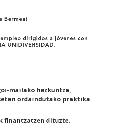
te Bermea)
 empleo dirigidos a jóvenes con
RAMA UNIDIVERSIDAD.
oi-mailako hezkuntza,
esetan ordaindutako praktika
 finantzatzen dituzte.