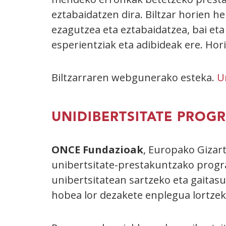
eztabaidatzen dira. Biltzar horien h
ezagutzea eta eztabaidatzea, bai et
esperientziak eta adibideak ere. Ho
Biltzarraren webgunerako esteka.
U
UNIDIBERTSITATE PROG
ONCE Fundazioak
, Europako Gizar
unibertsitate-prestakuntzako progra
unibertsitatean sartzeko eta gaitasu
hobea lor dezakete enplegua lortze