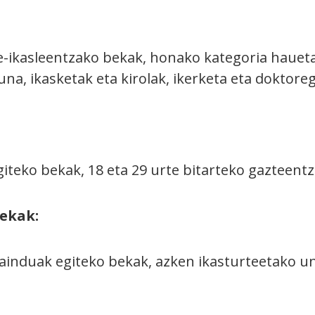
e-ikasleentzako bekak, honako kategoria haue
na, ikasketak eta kirolak, ikerketa eta doktore
iteko bekak, 18 eta 29 urte bitarteko gazteentz
ekak:
nduak egiteko bekak, azken ikasturteetako uni