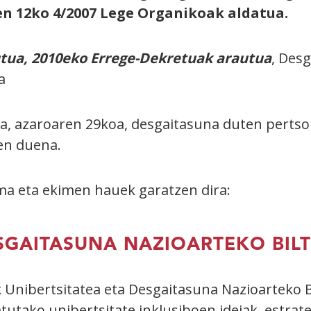
en 12ko 4/2007 Lege Organikoak aldatua.
utua, 2010eko Errege-Dekretuak arautua
, Des
a
a, azaroaren 29koa, desgaitasuna duten perts
en duena.
a eta ekimen hauek garatzen dira:
ESGAITASUNA NAZIOARTEKO BIL
k
Unibertsitatea eta Desgaitasuna Nazioarteko Bi
tako unibertsitate inklusiboen ideiak, estrate