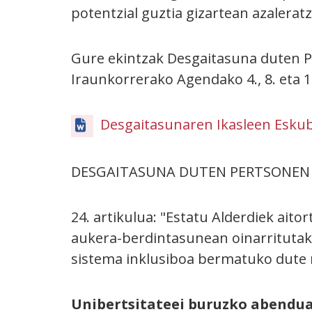
potentzial guztia gizartean azalerat
Gure ekintzak Desgaitasuna duten P
Iraunkorrerako Agendako 4., 8. eta 
Desgaitasunaren Ikasleen Esku
DESGAITASUNA DUTEN PERTSONEN 
24. artikulua: "Estatu Alderdiek ai
aukera-berdintasunean oinarritutako
sistema inklusiboa bermatuko dute ma
Unibertsitateei buruzko abendua