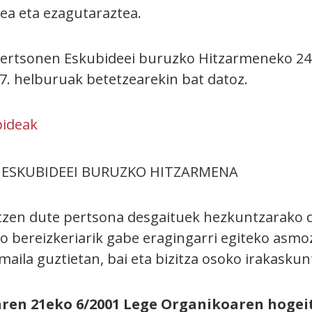
zea eta ezagutaraztea.
ertsonen Eskubideei buruzko Hitzarmeneko 24.
17. helburuak betetzearekin bat datoz.
bideak
ESKUBIDEEI BURUZKO HITZARMENA
tortzen dute pertsona desgaituek hezkuntzarako
 bereizkeriarik gabe eragingarri egiteko asmoz
ila guztietan, bai eta bizitza osoko irakaskunt
ren 21eko 6/2001 Lege Organikoaren hogei