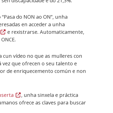
s sen discapacidade é do 21,3%.
o “Pasa do NON ao ON”, unha
teresadas en acceder a unha
(Abrir
e rexistrarse. Automaticamente,
ón ONCE.
nunha
vent�
nova)
 cun vídeo no que as mulleres con
á vez que ofrecen o seu talento e
ctor de enriquecemento común e non
nserta
(Abrir
, unha sinxela e práctica
umanos ofrece as claves para buscar
nunha
vent�