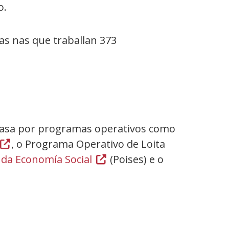
o.
as nas que traballan 373
E
 pasa por programas operativos como
(Abrir
, o Programa Operativo de Loita
 da Economía Social
nunha
(Abrir
(Poises) e o
vent�
nunha
nova)
vent�
nova)