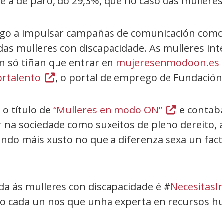
 a de paro, do 29,3%, que no caso das mullere
rego a impulsar campañas de comunicación com
das mulleres con discapacidade. As mulleres in
n só tiñan que entrar en
mujeresenmodoon.es
ortalento
(Abrir
, o portal de emprego de Fundaci
nunha
vent�
o título de
“Mulleres en modo ON”
(Abrir
e contaba
nova)
r na sociedade como suxeitos de pleno dereito, 
nunha
undo máis xusto no que a diferenza sexa un fa
vent�
nova)
xida ás mulleres con discapacidade é #
NecesitasI
uto cada un nos que unha experta en recursos h