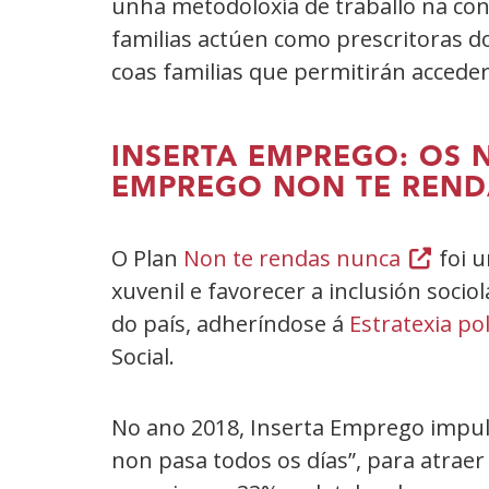
unha metodoloxía de traballo na con
familias actúen como prescritoras d
coas familias que permitirán acceder
INSERTA EMPREGO: OS
EMPREGO NON TE REN
O Plan
Non te rendas nunca
(Abrir
foi 
xuvenil e favorecer a inclusión soc
nunha
do país, adheríndose á
Estratexia p
vent�
Social.
nova)
No ano 2018, Inserta Emprego impul
non pasa todos os días”, para atraer