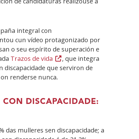
ición de candidaturas realizouse a
paña integral con
 contou cun vídeo protagonizado por
an o seu espírito de superación e
nada
Trazos de vida
(Abrir
, que integra
n discapacidade que serviron de
nunha
 non renderse nunca.
vent�
nova)
S CON DISCAPACIDADE:
1% das mulleres sen discapacidade; a