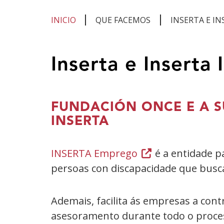
INICIO
QUE FACEMOS
INSERTA E I
Estás
Inserta e Inserta
no
contido
principal
FUNDACIÓN ONCE E A S
INSERTA
INSERTA Emprego
(Abrir
é a entidade p
persoas con discapacidade que busca
nunha
vent�
nova)
Ademais, facilita ás empresas a cont
asesoramento durante todo o proces