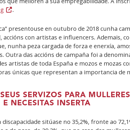
os que melloren a súa empregabilidade. A inscr
rg
(Abrir
.
nunha
vent�
nca” presentouse en outubro de 2018 cunha cam
nova)
al, accións con artistas e influencers. Ademais,
, nunha peza cargada de forza e enerxía, amos
s. Outra das accións de campaña foi a denomi
es artistas de toda España e mozos e mozas co
 obras únicas que representan a importancia de
 SEUS SERVIZOS PARA MULLERE
E NECESITAS INSERTA
n discapacidade sitúase no 35,2%, fronte ao 72,