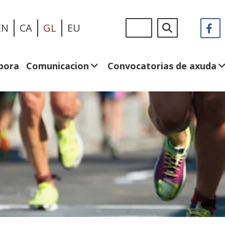
Ir
Sigue
Buscar
EN
CA
GL
EU
F
(A
o
en:
n
contido
v
principal
n
bora
Comunicacion
Convocatorias de axuda