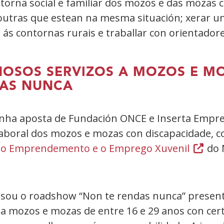
torna social e familiar dos mozos e das mozas 
outras que estean na mesma situación; xerar u
 ás contornas rurais e traballar con orientadore
 NOSOS SERVIZOS A MOZOS E 
DAS NUNCA
unha aposta de Fundación ONCE e Inserta Emp
iolaboral dos mozos e mozas con discapacidade, 
olo Emprendemento e o Emprego Xuvenil
(Abrir
do 
nunha
vent�
nova)
sou o roadshow “Non te rendas nunca” present
 a mozos e mozas de entre 16 e 29 anos con cert