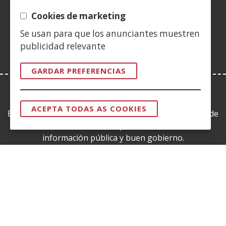
(Abrir
nova)
nova)
nova)
vent�
nova)
nova)
nova)
nov
nunha
Cookies de marketing
nova)
vent�
Se usan para que los anunciantes muestren
nova)
publicidad relevante
GARDAR PREFERENCIAS
LEY DE TRANSPARENCIA
ACEPTA TODAS AS COOKIES
Esta web se ajusta a lo establecido en la Ley 19/2013, de
RETIRAR
O
9 de diciembre, de transparencia, acceso a la
CONSENTIM
información pública y buen gobierno.
CERTIFICADOS DE CALIDAD
(Abrir
nunha