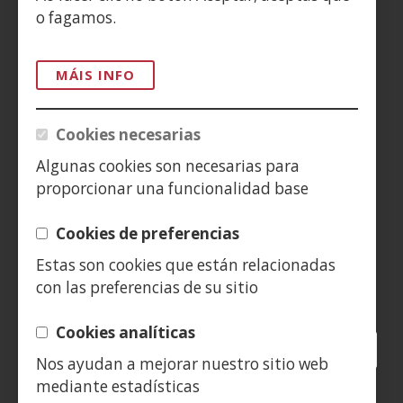
ACCESIBILIDAD
o fagamos.
AVISO LEGAL
MÁIS INFO
PRIVACIDAD
Cookies necesarias
POLÍTICA DE COOKIES
Algunas cookies son necesarias para
proporcionar una funcionalidad base
DENUNCIAS
Cookies de preferencias
CONTACTO
Estas son cookies que están relacionadas
con las preferencias de su sitio
Siguenos en:
Cookies analíticas
Facebook
(Abrir
Twitter
(Abrir
LinkedIn
(Abrir
Instagram
(Abrir
Blog
(Abrir
Telegra
(Abrir
Tik
(Abr
Nos ayudan a mejorar nuestro sitio web
nunha
nunha
nunha
YouTube
(Abrir
nunha
nunha
nunha
nun
mediante estadísticas
vent�
vent�
vent�
nunha
vent�
vent�
vent�
ven