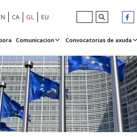
Ir
Sigue
Buscar
EN
CA
GL
EU
F
(A
o
en:
n
contido
v
principal
n
bora
Comunicacion
Convocatorias de axuda