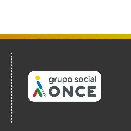
(Abrir
nunha
vent�
nova)