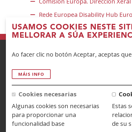
Comisión Europa. Dirección Xeral
Rede Europea Disability Hub Eur
USAMOS COOKIES NESTE SIT
MELLORAR A SÚA EXPERIENC
Ao facer clic no botón Aceptar, aceptas qu
ACCESIBILIDAD
AVISO LEGAL
PRIV
CONTACTO
MÁIS INFO
Cookies necesarias
Cook
Siguenos en:
Facebook
(Abrir
Twitter
(Abrir
Linke
(Abrir
Algunas cookies son necesarias
Estas 
nunha
nunha
nunh
Y
(
vent�
vent�
vent
n
para proporcionar una
relacio
nova)
nova)
nova)
v
funcionalidad base
de su s
n