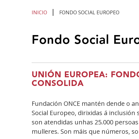
INICIO
FONDO SOCIAL EUROPEO
Estás
Fondo Social Eur
no
contido
principal
UNIÓN EUROPEA: FONDO
CONSOLIDA
Fundación ONCE mantén dende o ano
Social Europeo, dirixidas á inclusió
son atendidas unhas 25.000 persoas 
mulleres. Son máis que números, son