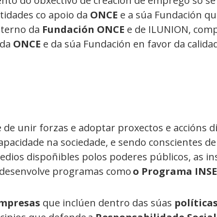
ento do obxectivo de creación de emprego só s
tidades co apoio da
ONCE
e a súa Fundación q
nterno da
Fundación ONCE
e de ILUNION, comp
 da
ONCE
e da súa Fundación en favor da calid
e de unir forzas e adoptar proxectos e accións di
capacidade na sociedade, e sendo conscientes d
dios dispoñibles polos poderes públicos, as inst
l, desenvolve programas como
o Programa INS
empresas
que inclúen dentro das súas
política