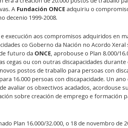
an era a creación de 20.000 postos de traballo p
ivas. A
Fundación ONCE
adquiriu o compromiso 
 no decenio 1999-2008.
 e execución aos compromisos adquiridos en m
cidades co Goberno da Nación no Acordo Xeral 
 de futuro da
ONCE
, aprobouse o Plan 8.000/16
s cegas ou con outras discapacidades durante 
 novos postos de traballo para persoas con disc
para 16.000 persoas con discapacidade. Un ano
de avaliar os obxectivos acadados, acordouse su
ación sobre creación de emprego e formación p
do Plan 16.000/32.000, o 18 de novembro de 20