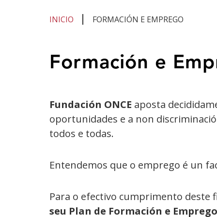
INICIO
FORMACIÓN E EMPREGO
Estás
Formación e Emp
no
contido
principal
Fundación ONCE
aposta decididame
oportunidades e a non discriminaci
todos e todas.
Entendemos que o emprego é un facto
Para o efectivo cumprimento deste 
seu Plan de Formación e Empreg