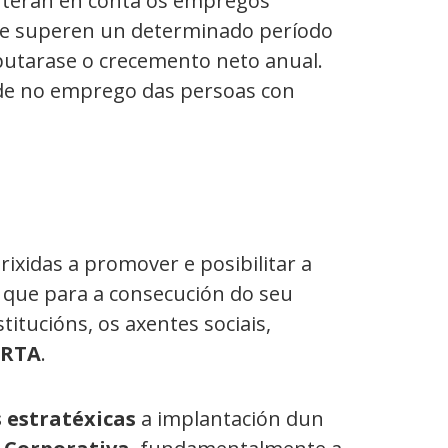
e terán en conta os empregos
ue superen un determinado período
utarase o crecemento neto anual.
ade no emprego das persoas con
rixidas a promover e posibilitar a
e que para a consecución do seu
itucións, os axentes sociais,
ERTA
.
s estratéxicas
a implantación dun