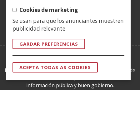
(Abrir
nova)
nova)
nova)
vent�
nova)
nova)
nova)
nov
nunha
Cookies de marketing
nova)
vent�
Se usan para que los anunciantes muestren
nova)
publicidad relevante
GARDAR PREFERENCIAS
LEY DE TRANSPARENCIA
ACEPTA TODAS AS COOKIES
Esta web se ajusta a lo establecido en la Ley 19/2013, de
RETIRAR
O
9 de diciembre, de transparencia, acceso a la
CONSENTIM
información pública y buen gobierno.
CERTIFICADOS DE CALIDAD
(Abrir
nunha