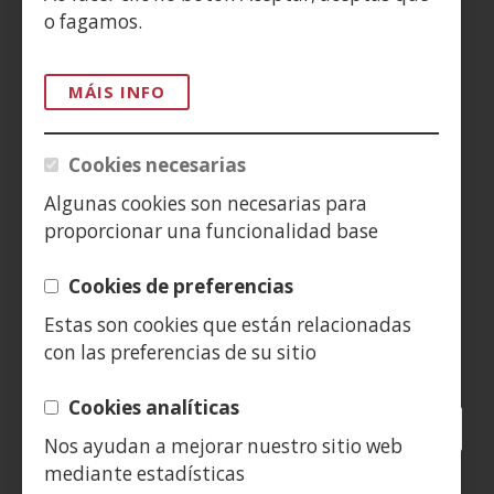
ACCESIBILIDAD
o fagamos.
AVISO LEGAL
MÁIS INFO
PRIVACIDAD
Cookies necesarias
POLÍTICA DE COOKIES
Algunas cookies son necesarias para
proporcionar una funcionalidad base
DENUNCIAS
Cookies de preferencias
CONTACTO
Estas son cookies que están relacionadas
con las preferencias de su sitio
Siguenos en:
Cookies analíticas
Facebook
(Abrir
Twitter
(Abrir
LinkedIn
(Abrir
Instagram
(Abrir
Blog
(Abrir
Telegra
(Abrir
Tik
(Abr
Nos ayudan a mejorar nuestro sitio web
nunha
nunha
nunha
YouTube
(Abrir
nunha
nunha
nunha
nun
mediante estadísticas
vent�
vent�
vent�
nunha
vent�
vent�
vent�
ven