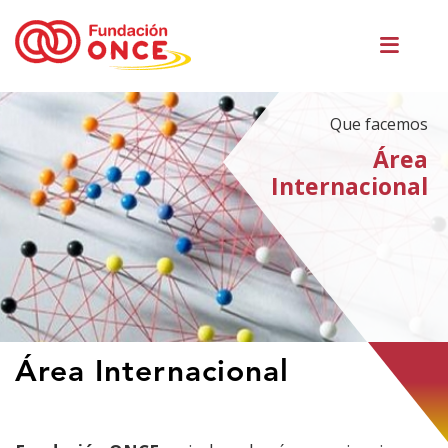
Ir
Men
o
princ
contido
principal
Que facemos
Área
Internacional
Estás
Área Internacional
no
contido
principal