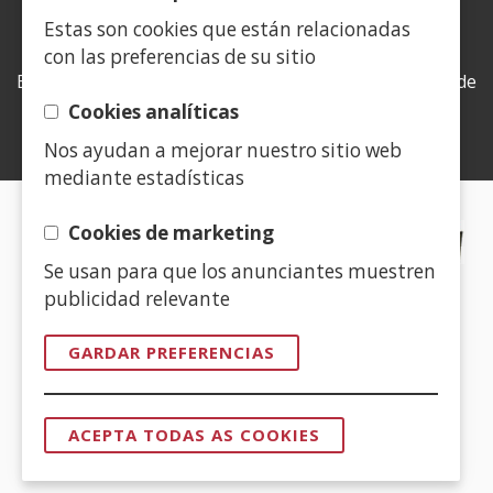
Estas son cookies que están relacionadas
LEY DE TRANSPARENCIA
con las preferencias de su sitio
Esta web se ajusta a lo establecido en la Ley 19/2013, de
9 de diciembre, de transparencia, acceso a la
Cookies analíticas
información pública y buen gobierno.
Nos ayudan a mejorar nuestro sitio web
mediante estadísticas
CERTIFICADOS DE CALIDAD
Cookies de marketing
Se usan para que los anunciantes muestren
(Abrir
publicidad relevante
nunha
vent�
GARDAR PREFERENCIAS
nova)
(Abrir
nunha
ACEPTA TODAS AS COOKIES
vent�
RETIRAR
O
nova)
CONSENTIM