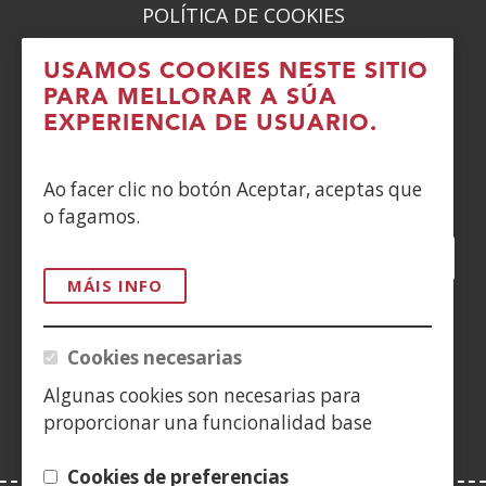
POLÍTICA DE COOKIES
DENUNCIAS
USAMOS COOKIES NESTE SITIO
PARA MELLORAR A SÚA
CONTACTO
EXPERIENCIA DE USUARIO.
Siguenos en:
Ao facer clic no botón Aceptar, aceptas que
o fagamos.
Facebook
(Abrir
Twitter
(Abrir
LinkedIn
(Abrir
Instagram
(Abrir
Blog
(Abrir
Telegra
(Abrir
Tik
(Abr
nunha
nunha
nunha
YouTube
(Abrir
nunha
nunha
nunha
nun
MÁIS INFO
vent�
vent�
vent�
nunha
vent�
vent�
vent�
ven
(Abrir
nova)
nova)
nova)
vent�
nova)
nova)
nova)
nov
nunha
Cookies necesarias
nova)
vent�
Algunas cookies son necesarias para
nova)
proporcionar una funcionalidad base
Cookies de preferencias