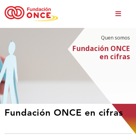
Ir
Men
o
princ
contido
principal
Quen somos
Fundación ONCE
en cifras
Estás
Fundación ONCE en cifras
no
contido
principal