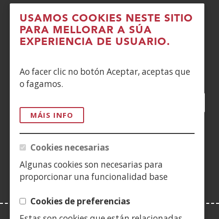
DENUNCIAS
USAMOS COOKIES NESTE SITIO
PARA MELLORAR A SÚA
CONTACTO
EXPERIENCIA DE USUARIO.
Siguenos en:
Ao facer clic no botón Aceptar, aceptas que
o fagamos.
Facebook
(Abrir
Twitter
(Abrir
LinkedIn
(Abrir
Instagram
(Abrir
Blog
(Abrir
Telegra
(Abrir
Tik
(Abr
nunha
nunha
nunha
YouTube
(Abrir
nunha
nunha
nunha
nun
MÁIS INFO
vent�
vent�
vent�
nunha
vent�
vent�
vent�
ven
(Abrir
nova)
nova)
nova)
vent�
nova)
nova)
nova)
nov
nunha
Cookies necesarias
nova)
vent�
Algunas cookies son necesarias para
nova)
proporcionar una funcionalidad base
Cookies de preferencias
Estas son cookies que están relacionadas