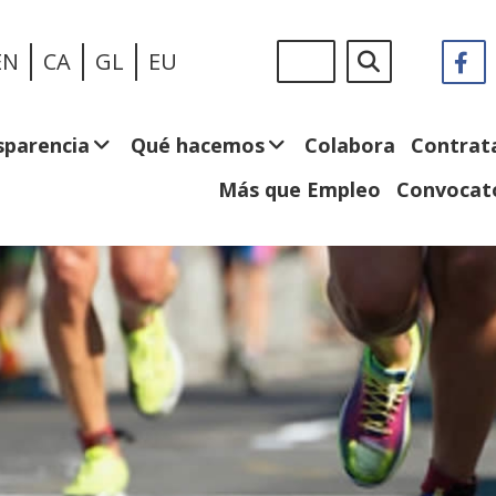
Pasar
Sigue
Buscar
EN
CA
GL
EU
F
(
al
en:
e
contenido
n
principal
v
sparencia
Qué hacemos
Colabora
Contrat
Más que Empleo
Convocato