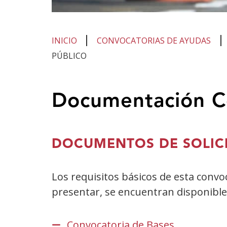
INICIO
CONVOCATORIAS DE AYUDAS
PÚBLICO
Te
Documentación C
encuentras
en
el
DOCUMENTOS DE SOLIC
contenido
principal
Los requisitos básicos de esta conv
presentar, se encuentran disponible
Convocatoria de Bases.