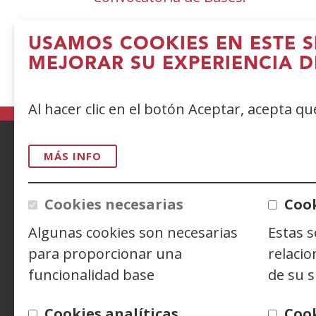
Formulario de Solicitud
USAMOS COOKIES EN ESTE S
Modelo_Certificado_ Numero_y_N
MEJORAR SU EXPERIENCIA D
Al hacer clic en el botón Aceptar, acepta q
MÁS INFO
ACCESIBILIDAD
AVISO LEGAL
PRIV
CONTACTO
Cookies necesarias
Cook
Algunas cookies son necesarias
Estas 
para proporcionar una
relacio
Siguenos en:
Facebook
(Abre
Twitter
(Abre
Linke
(Abre
funcionalidad base
de su s
en
en
en
Y
(
nueva
nueva
nuev
e
Cookies analíticas
Coo
ventana)
ventana)
venta
n