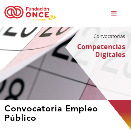
Pasar
Men
al
princ
contenido
principal
Convocatorias
Competencias
Digitales
Te
Convocatoria Empleo
encuentras
Público
en
el