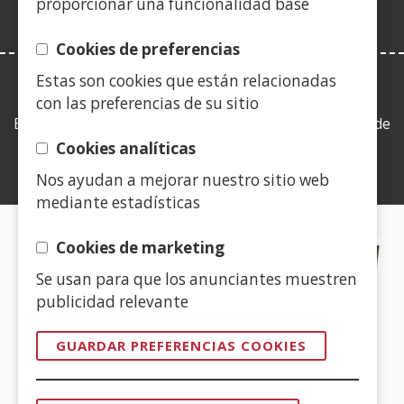
proporcionar una funcionalidad base
Cookies de preferencias
Estas son cookies que están relacionadas
LEY DE TRANSPARENCIA
con las preferencias de su sitio
Esta web se ajusta a lo establecido en la Ley 19/2013, de
9 de diciembre, de transparencia, acceso a la
Cookies analíticas
información pública y buen gobierno.
Nos ayudan a mejorar nuestro sitio web
mediante estadísticas
CERTIFICADOS DE CALIDAD
Cookies de marketing
Se usan para que los anunciantes muestren
(Abre
publicidad relevante
en
nueva
GUARDAR PREFERENCIAS COOKIES
ventana)
(Abre
en