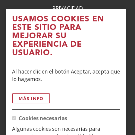
PRIVACIDAD
USAMOS COOKIES EN
POLÍTICA DE COOKIES
ESTE SITIO PARA
MEJORAR SU
DENUNCIAS
EXPERIENCIA DE
CONTACTO
USUARIO.
Siguenos en:
Al hacer clic en el botón Aceptar, acepta que
lo hagamos.
Facebook
(Abre
Twitter
(Abre
LinkedIn
(Abre
Instagram
(Abre
Blog
(Abre
Telegra
(Abre
Tik
(Ab
en
en
en
YouTube
(Abre
en
en
en
en
MÁS INFO
nueva
nueva
nueva
en
nueva
nueva
nueva
nue
(Abre
ventana)
ventana)
ventana)
nueva
ventana)
ventana)
ventana)
ven
en
Cookies necesarias
ventana)
nueva
Algunas cookies son necesarias para
ventana)