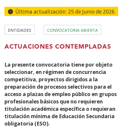
contenido
principal
Última actualización:
25 de Junio de 2026
ENTIDADES
CONVOCATORIA ABIERTA
ACTUACIONES CONTEMPLADAS
La presente convocatoria tiene por objeto
seleccionar, en régimen de concurrencia
competitiva, proyectos dirigidos a la
preparación de procesos selectivos para el
acceso a plazas de empleo público en grupos
profesionales básicos que no requieren
titulación académica específica o requieran
titulación mínima de Educación Secundaria
obligatoria (ESO).