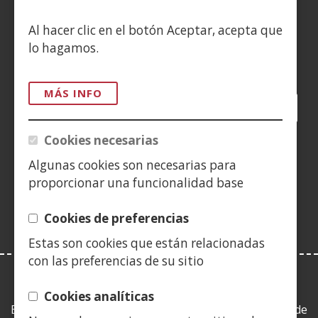
CONTACTO
Al hacer clic en el botón Aceptar, acepta que
lo hagamos.
Siguenos en:
MÁS INFO
Facebook
(Abre
Twitter
(Abre
LinkedIn
(Abre
Instagram
(Abre
Blog
(Abre
Telegra
(Abre
Tik
(Ab
en
en
en
YouTube
(Abre
en
en
en
en
Cookies necesarias
nueva
nueva
nueva
en
nueva
nueva
nueva
nue
(Abre
ventana)
ventana)
ventana)
nueva
ventana)
ventana)
ventana)
ven
Algunas cookies son necesarias para
en
ventana)
proporcionar una funcionalidad base
nueva
ventana)
Cookies de preferencias
Estas son cookies que están relacionadas
con las preferencias de su sitio
LEY DE TRANSPARENCIA
Cookies analíticas
Esta web se ajusta a lo establecido en la Ley 19/2013, de