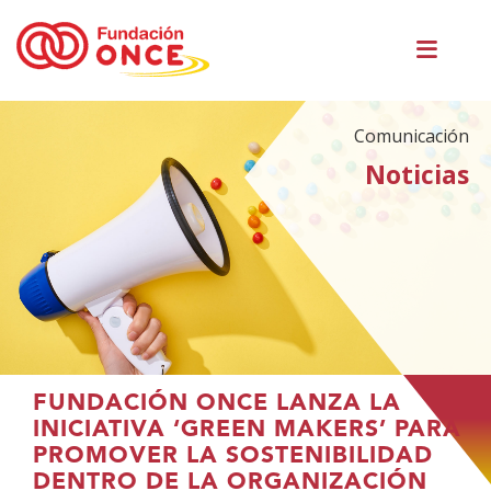
Pasar
Men
al
princ
contenido
principal
Comunicación
Noticias
Te
FUNDACIÓN ONCE LANZA LA
encuentras
INICIATIVA ‘GREEN MAKERS’ PARA
en
PROMOVER LA SOSTENIBILIDAD
el
DENTRO DE LA ORGANIZACIÓN