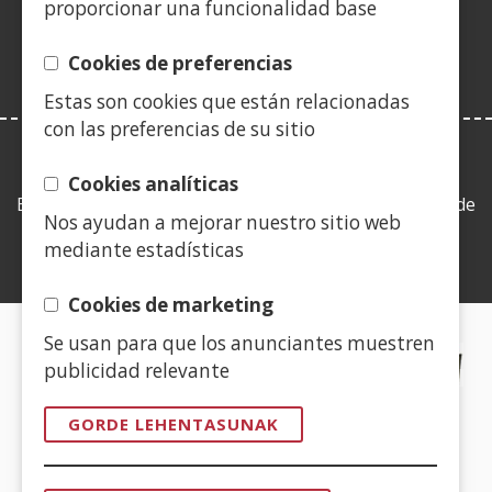
proporcionar una funcionalidad base
berrian)
Cookies de preferencias
Estas son cookies que están relacionadas
con las preferencias de su sitio
LEY DE TRANSPARENCIA
Cookies analíticas
Esta web se ajusta a lo establecido en la Ley 19/2013, de
Nos ayudan a mejorar nuestro sitio web
9 de diciembre, de transparencia, acceso a la
mediante estadísticas
información pública y buen gobierno.
Cookies de marketing
Se usan para que los anunciantes muestren
CERTIFICADOS DE CALIDAD
publicidad relevante
(Ireki
GORDE LEHENTASUNAK
leiho
berrian)
(Ireki