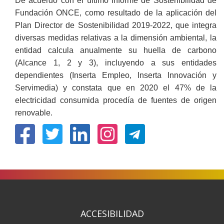
De acuerdo con el último Informe de Sostenibilidad de
Fundación ONCE, como resultado de la aplicación del
Plan Director de Sostenibilidad 2019-2022, que integra
diversas medidas relativas a la dimensión ambiental, la
entidad calcula anualmente su huella de carbono
(Alcance 1, 2 y 3), incluyendo a sus entidades
dependientes (Inserta Empleo, Inserta Innovación y
Servimedia) y constata que en 2020 el 47% de la
electricidad consumida procedía de fuentes de origen
renovable.
(Ireki
(Ireki
(Ireki
(Ireki
leiho
leiho
leiho
leiho
berrian)
berrian)
berrian)
berrian)
ACCESIBILIDAD