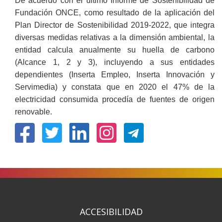
De acuerdo con el último Informe de Sostenibilidad de
Fundación ONCE, como resultado de la aplicación del
Plan Director de Sostenibilidad 2019-2022, que integra
diversas medidas relativas a la dimensión ambiental, la
entidad calcula anualmente su huella de carbono
(Alcance 1, 2 y 3), incluyendo a sus entidades
dependientes (Inserta Empleo, Inserta Innovación y
Servimedia) y constata que en 2020 el 47% de la
electricidad consumida procedía de fuentes de origen
renovable.
(Abrir
(Abrir
(Abrir
(Abrir
nunha
nunha
nunha
nunha
vent�
vent�
vent�
vent�
nova)
nova)
nova)
nova)
ACCESIBILIDAD