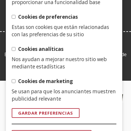
proporcionar una funcionalidad base
vent�
nova)
Cookies de preferencias
Estas son cookies que están relacionadas
con las preferencias de su sitio
LEY DE TRANSPARENCIA
Cookies analíticas
Esta web se ajusta a lo establecido en la Ley 19/2013, de
Nos ayudan a mejorar nuestro sitio web
9 de diciembre, de transparencia, acceso a la
mediante estadísticas
información pública y buen gobierno.
Cookies de marketing
Se usan para que los anunciantes muestren
CERTIFICADOS DE CALIDAD
publicidad relevante
(Abrir
GARDAR PREFERENCIAS
nunha
vent�
(Abrir