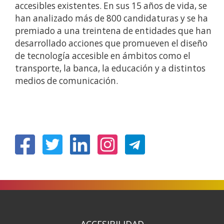
accesibles existentes. En sus 15 años de vida, se
han analizado más de 800 candidaturas y se ha
premiado a una treintena de entidades que han
desarrollado acciones que promueven el diseño
de tecnología accesible en ámbitos como el
transporte, la banca, la educación y a distintos
medios de comunicación.
(Abre
(Abre
(Abre
(Abre
en
en
en
en
nueva
nueva
nueva
nueva
ventana)
ventana)
ventana)
ventana)
ACCESIBILIDAD