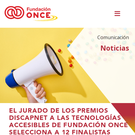
Pasar
Men
al
princ
contenido
principal
Comunicación
Noticias
Te
EL JURADO DE LOS PREMIOS
encuentras
DISCAPNET A LAS TECNOLOGÍAS
en
ACCESIBLES DE FUNDACIÓN ONCE
el
SELECCIONA A 12 FINALISTAS