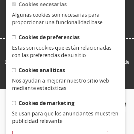
en
Cookies necesarias
ventana)
nueva
Algunas cookies son necesarias para
ventana)
proporcionar una funcionalidad base
Cookies de preferencias
Estas son cookies que están relacionadas
LEY DE TRANSPARENCIA
con las preferencias de su sitio
Esta web se ajusta a lo establecido en la Ley 19/2013, de
9 de diciembre, de transparencia, acceso a la
Cookies analíticas
información pública y buen gobierno.
Nos ayudan a mejorar nuestro sitio web
mediante estadísticas
CERTIFICADOS DE CALIDAD
Cookies de marketing
Se usan para que los anunciantes muestren
(Abre
publicidad relevante
en
nueva