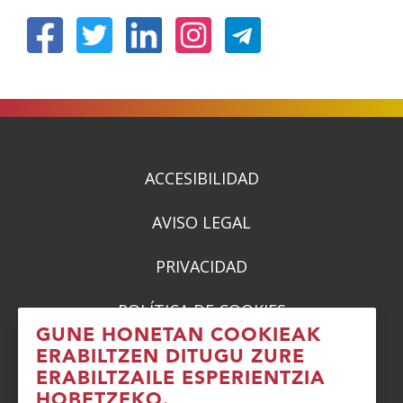
(Ireki
(Ireki
(Ireki
(Ireki
leiho
leiho
leiho
leiho
berrian)
berrian)
berrian)
berrian)
ACCESIBILIDAD
AVISO LEGAL
PRIVACIDAD
POLÍTICA DE COOKIES
GUNE HONETAN COOKIEAK
DENUNCIAS
ERABILTZEN DITUGU ZURE
ERABILTZAILE ESPERIENTZIA
CONTACTO
HOBETZEKO.