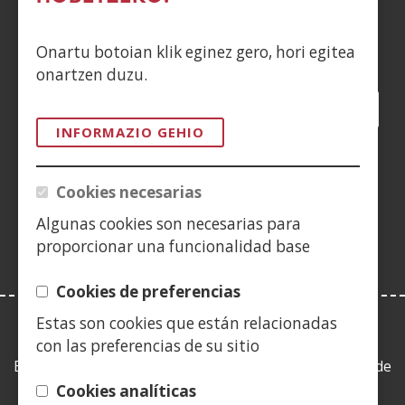
Siguenos en:
Onartu botoian klik eginez gero, hori egitea
onartzen duzu.
Facebook
(Ireki
Twitter
(Ireki
LinkedIn
(Ireki
Instagram
(Ireki
Blog
(Ireki
Telegra
(Ireki
Tik
(Irek
leiho
leiho
leiho
YouTube
(Ireki
leiho
leiho
leiho
leih
INFORMAZIO GEHIO
berrian)
berrian)
berrian)
leiho
berrian)
berrian)
berrian)
berr
(Ireki
berrian)
leiho
Cookies necesarias
berrian)
Algunas cookies son necesarias para
proporcionar una funcionalidad base
Cookies de preferencias
Estas son cookies que están relacionadas
LEY DE TRANSPARENCIA
con las preferencias de su sitio
Esta web se ajusta a lo establecido en la Ley 19/2013, de
9 de diciembre, de transparencia, acceso a la
Cookies analíticas