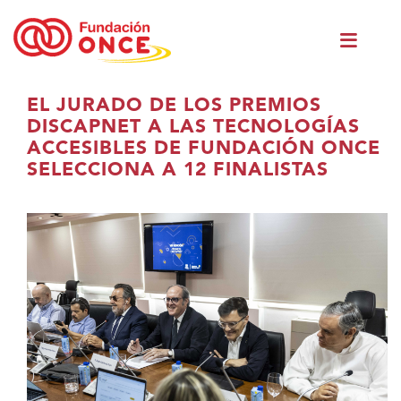
Skip
Men
to
princ
main
content
Eduki
EL JURADO DE LOS PREMIOS
nagusian
DISCAPNET A LAS TECNOLOGÍAS
zaude
ACCESIBLES DE FUNDACIÓN ONCE
SELECCIONA A 12 FINALISTAS