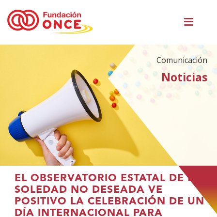
Pasar
Men
al
princ
contenido
principal
Comunicación
Noticias
Te
EL OBSERVATORIO ESTATAL DE LA
encuentras
SOLEDAD NO DESEADA VE
en
POSITIVO LA CELEBRACIÓN DE UN
el
DÍA INTERNACIONAL PARA