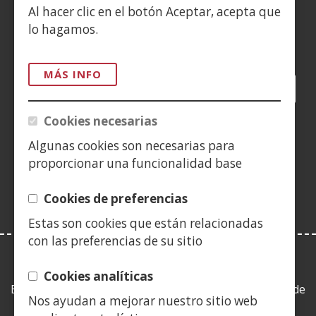
Al hacer clic en el botón Aceptar, acepta que
lo hagamos.
Siguenos en:
MÁS INFO
Facebook
(Abre
Twitter
(Abre
LinkedIn
(Abre
Instagram
(Abre
Blog
(Abre
Telegra
(Abre
Tik
(Ab
en
en
en
YouTube
(Abre
en
en
en
en
Cookies necesarias
nueva
nueva
nueva
en
nueva
nueva
nueva
nue
(Abre
ventana)
ventana)
ventana)
nueva
ventana)
ventana)
ventana)
ven
Algunas cookies son necesarias para
en
ventana)
proporcionar una funcionalidad base
nueva
ventana)
Cookies de preferencias
Estas son cookies que están relacionadas
con las preferencias de su sitio
LEY DE TRANSPARENCIA
Cookies analíticas
Esta web se ajusta a lo establecido en la Ley 19/2013, de
Nos ayudan a mejorar nuestro sitio web
9 de diciembre, de transparencia, acceso a la